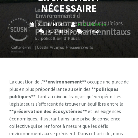
NÉCESSAIRE
18 JUILLET 2025
ECOLOGISTES
0 COMMENTS
0 TAGS
La question de l’
*
*
e
n
v
i
r
o
n
n
e
m
e
n
t
*
*
occupe une place de
plus en plus prépondérante au sein des
*
*
p
o
l
i
t
i
q
u
e
s
p
u
b
l
i
q
u
e
s
*
*
, tant au niveau français qu’européen. Les
législateurs s’efforcent de trouver un équilibre entre la
*
*
p
r
é
s
e
r
v
a
t
i
o
n
d
e
s
é
c
o
s
y
s
t
è
m
e
s
*
*
et les exigences
économiques, illustrant ainsi une prise de conscience
collective qui se renforce à mesure que les défis
environnementaux se précisent. Dans cet article, nous