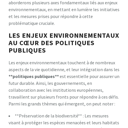
aborderons plusieurs axes fondamentaux liés aux enjeux
environnementaux, en mettant en lumière les initiatives
et les mesures prises pour répondre à cette
problématique cruciale.
LES ENJEUX ENVIRONNEMENTAUX
AU CŒUR DES POLITIQUES
PUBLIQUES
Les enjeux environnementaux touchent à de nombreux
aspects de la vie quotidienne, et leur intégration dans les
*
*
p
o
l
i
t
i
q
u
e
s
p
u
b
l
i
q
u
e
s
*
*
est essentielle pour assurer un
futur durable. Ainsi, les gouvernements, en
collaboration avec les institutions européennes,
travaillent sur plusieurs fronts pour répondre à ces défis.
Parmi les grands thèmes qui émergent, on peut noter :
**Préservation de la biodiversité** : Les mesures
visant à protéger les espèces menacées et leurs habitats