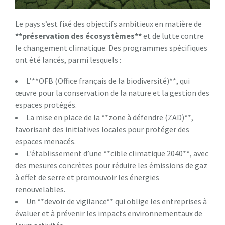
Le pays s’est fixé des objectifs ambitieux en matière de
*
*
p
r
é
s
e
r
v
a
t
i
o
n
d
e
s
é
c
o
s
y
s
t
è
m
e
s
*
*
et de lutte contre
le changement climatique. Des programmes spécifiques
ont été lancés, parmi lesquels :
L’**OFB (Office français de la biodiversité)**, qui
œuvre pour la conservation de la nature et la gestion des
espaces protégés.
La mise en place de la **zone à défendre (ZAD)**,
favorisant des initiatives locales pour protéger des
espaces menacés.
L’établissement d’une **cible climatique 2040**, avec
des mesures concrètes pour réduire les émissions de gaz
à effet de serre et promouvoir les énergies
renouvelables.
Un **devoir de vigilance** qui oblige les entreprises à
évaluer et à prévenir les impacts environnementaux de