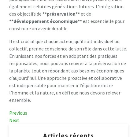
également celui des générations futures. L’intégration
des objectifs de
*
*
p
r
é
s
e
r
v
a
t
i
o
n
*
*
et de
*
*
d
é
v
e
l
o
p
p
e
m
e
n
t
é
c
o
n
o
m
i
q
u
e
*
*
est essentielle pour
construire un avenir durable.
Il est crucial que chaque acteur, qu’il soit individuel ou
collectif, prenne conscience de son rôle dans cette lutte.
En unissant nos forces et en adoptant des pratiques
responsables, nous pouvons œuvrer à la préservation de
la planète tout en répondant aux besoins économiques
d’aujourd’hui. Une approche proactive et collaborative
est indispensable pour maintenir l’équilibre entre
l’homme et la nature, un défi que nous devons relever
ensemble.
Navigation
Previous
Previous
Post
Next
Next
de
Post
l’article
Articles récents