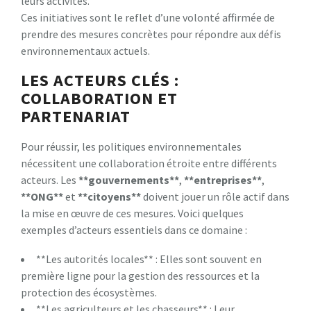
leurs activités.
Ces initiatives sont le reflet d’une volonté affirmée de
prendre des mesures concrètes pour répondre aux défis
environnementaux actuels.
LES ACTEURS CLÉS :
COLLABORATION ET
PARTENARIAT
Pour réussir, les politiques environnementales
nécessitent une collaboration étroite entre différents
acteurs. Les
*
*
g
o
u
v
e
r
n
e
m
e
n
t
s
*
*
,
*
*
e
n
t
r
e
p
r
i
s
e
s
*
*
,
*
*
O
N
G
*
*
et
*
*
c
i
t
o
y
e
n
s
*
*
doivent jouer un rôle actif dans
la mise en œuvre de ces mesures. Voici quelques
exemples d’acteurs essentiels dans ce domaine :
**Les autorités locales** : Elles sont souvent en
première ligne pour la gestion des ressources et la
protection des écosystèmes.
**Les agriculteurs et les chasseurs** : Leur