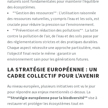
naturels sont fondamentales pour maintenir l’équilibre
des écosystèmes.
**Gestion des ressources** : L’utilisation raisonnée
des ressources naturelles, y compris l’eau et les sols, est
cruciale pour réduire la pression sur l’environnement.
**Prévention et réduction des pollutions** : La lutte
contre la pollution de l’air, de l’eau et des sols passe par
des réglementations strictes et des pratiques durables.
Chaque aspect nécessite une approche particulière, mais
l’objectif final reste le même : garantir un
environnement sain pour les générations futures.
LA STRATÉGIE EUROPÉENNE : UN
CADRE COLLECTIF POUR L’AVENIR
Au niveau européen, plusieurs initiatives ont vu le jour
pour répondre aux enjeux mentionnés ci-dessus. La
*
*
S
t
r
a
t
é
g
i
e
e
u
r
o
p
é
e
n
n
e
p
o
u
r
l
a
b
i
o
d
i
v
e
r
s
i
t
é
*
*
vise à
restaurer et protéger les écosystèmes tout en