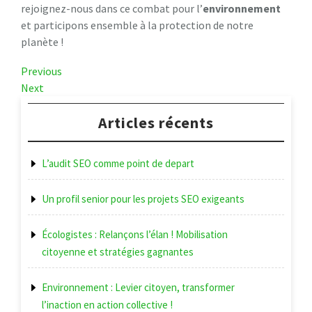
rejoignez-nous dans ce combat pour l’
environnement
et participons ensemble à la protection de notre
planète !
Navigation
Previous
Previous
Post
Next
Next
de
Post
l’article
Articles récents
L’audit SEO comme point de depart
Un profil senior pour les projets SEO exigeants
Écologistes : Relançons l’élan ! Mobilisation
citoyenne et stratégies gagnantes
Environnement : Levier citoyen, transformer
l’inaction en action collective !