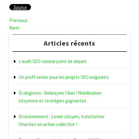
Source
Navigation
Previous
Previous
Post
Next
Next
de
Post
l’article
Articles récents
L’audit SEO comme point de depart
Un profil senior pour les projets SEO exigeants
Écologistes : Relançons l’élan ! Mobilisation
citoyenne et stratégies gagnantes
Environnement : Levier citoyen, transformer
l’inaction en action collective !