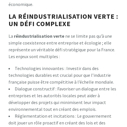
économique.
LA RÉINDUSTRIALISATION VERTE :
UN DÉFI COMPLEXE
La
r
é
i
n
d
u
s
t
r
i
a
l
i
s
a
t
i
o
n
v
e
r
t
e
ne se limite pas qu’à une
simple coexistence entre entreprise et écologie ; elle
représente un véritable défi stratégique pour la France.
Les enjeux sont multiples :
Technologies innovantes : Investir dans des
technologies durables est crucial pour que l’industrie
française puisse être compétitive à l’échelle mondiale.
Dialogue constructif : Favoriser un dialogue entre les
entreprises et les autorités locales peut aider à
développer des projets qui minimisent leur impact
environnemental tout en créant des emplois.
Réglementation et incitations : Le gouvernement
doit jouer un rôle proactif en créant des lois et des