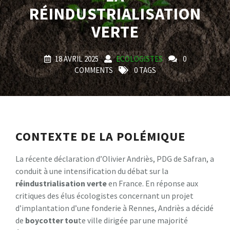
RÉINDUSTRIALISATION
VERTE
18 AVRIL 2025
ECOLOGISTES
0
COMMENTS
0 TAGS
CONTEXTE DE LA POLÉMIQUE
La récente déclaration d’Olivier Andriès, PDG de Safran, a
conduit à une intensification du débat sur la
r
é
i
n
d
u
s
t
r
i
a
l
i
s
a
t
i
o
n
v
e
r
t
e
en France. En réponse aux
critiques des élus écologistes concernant un projet
d’implantation d’une fonderie à Rennes, Andriès a décidé
de
b
o
y
c
o
t
t
e
r
t
o
u
te ville dirigée par une majorité