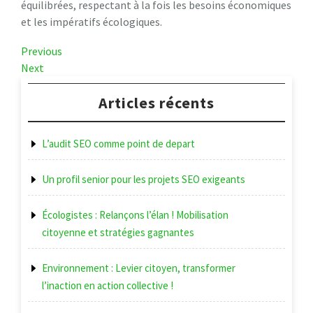
équilibrées, respectant à la fois les besoins économiques
et les impératifs écologiques.
Navigation
Previous
Previous
Post
Next
Next
de
Post
l’article
Articles récents
L’audit SEO comme point de depart
Un profil senior pour les projets SEO exigeants
Écologistes : Relançons l’élan ! Mobilisation
citoyenne et stratégies gagnantes
Environnement : Levier citoyen, transformer
l’inaction en action collective !