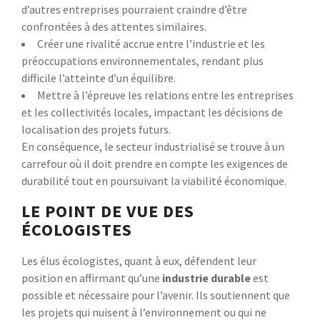
d’autres entreprises pourraient craindre d’être
confrontées à des attentes similaires.
Créer une rivalité accrue entre l’industrie et les
préoccupations environnementales, rendant plus
difficile l’atteinte d’un équilibre.
Mettre à l’épreuve les relations entre les entreprises
et les collectivités locales, impactant les décisions de
localisation des projets futurs.
En conséquence, le secteur industrialisé se trouve à un
carrefour où il doit prendre en compte les exigences de
durabilité tout en poursuivant la viabilité économique.
LE POINT DE VUE DES
ÉCOLOGISTES
Les élus écologistes, quant à eux, défendent leur
position en affirmant qu’une
i
n
d
u
s
t
r
i
e
d
u
r
a
b
l
e
est
possible et nécessaire pour l’avenir. Ils soutiennent que
les projets qui nuisent à l’environnement ou qui ne