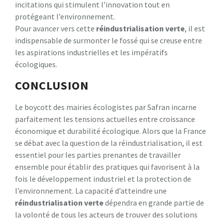
incitations qui stimulent l’innovation tout en
protégeant l’environnement.
Pour avancer vers cette
r
é
i
n
d
u
s
t
r
i
a
l
i
s
a
t
i
o
n
v
e
r
t
e
, il est
indispensable de surmonter le fossé qui se creuse entre
les aspirations industrielles et les impératifs
écologiques.
CONCLUSION
Le boycott des mairies écologistes par Safran incarne
parfaitement les tensions actuelles entre croissance
économique et durabilité écologique. Alors que la France
se débat avec la question de la réindustrialisation, il est
essentiel pour les parties prenantes de travailler
ensemble pour établir des pratiques qui favorisent à la
fois le développement industriel et la protection de
l’environnement. La capacité d’atteindre une
r
é
i
n
d
u
s
t
r
i
a
l
i
s
a
t
i
o
n
v
e
r
t
e
dépendra en grande partie de
la volonté de tous les acteurs de trouver des solutions