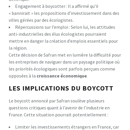
Engagement à boycotter : Il a affirmé qu’il
« bannirait » les propositions d’investissement dans des
villes gérées par des écologistes.
Répercussions sur l’emploi : Selon lui, les attitudes
anti-industrielles des élus écologistes pourraient
mettre en danger la création d’emplois essentiels pour
la région.
Cette décision de Safran met en lumière la difficulté pour
les entreprises de naviguer dans un paysage politique où
les priorités écologiques sont parfois perçues comme
opposées à la
c
r
o
i
s
s
a
n
c
e
é
c
o
n
o
m
i
q
u
e
.
LES IMPLICATIONS DU BOYCOTT
Le boycott annoncé par Safran soulève plusieurs
questions critiques quant à l’avenir de l’industrie en
France. Cette situation pourrait potentiellement :
Limiter les investissements étrangers en France, car