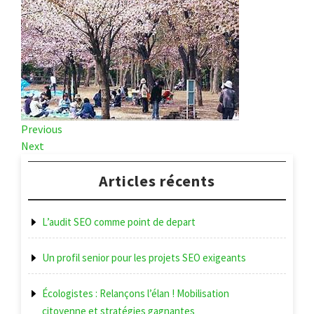
Navigation
Previous
Previous
Post
Next
Next
de
Post
l’article
Articles récents
L’audit SEO comme point de depart
Un profil senior pour les projets SEO exigeants
Écologistes : Relançons l’élan ! Mobilisation
citoyenne et stratégies gagnantes