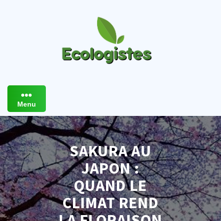
Skip
to
content
Menu
SAKURA AU
JAPON :
QUAND LE
CLIMAT REND
LA FLORAISON