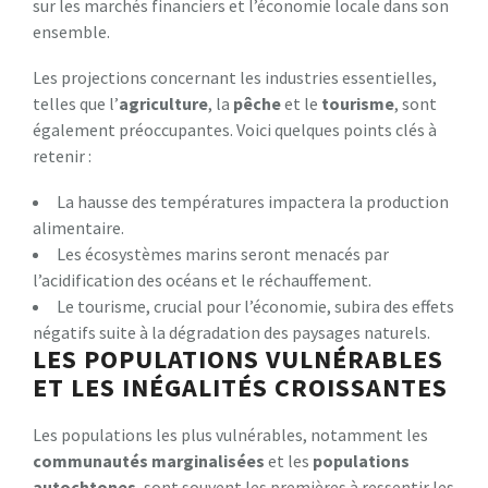
sur les marchés financiers et l’économie locale dans son
ensemble.
Les projections concernant les industries essentielles,
telles que l’
a
g
r
i
c
u
l
t
u
r
e
, la
p
ê
c
h
e
et le
t
o
u
r
i
s
m
e
, sont
également préoccupantes. Voici quelques points clés à
retenir :
La hausse des températures impactera la production
alimentaire.
Les écosystèmes marins seront menacés par
l’acidification des océans et le réchauffement.
Le tourisme, crucial pour l’économie, subira des effets
négatifs suite à la dégradation des paysages naturels.
LES POPULATIONS VULNÉRABLES
ET LES INÉGALITÉS CROISSANTES
Les populations les plus vulnérables, notamment les
c
o
m
m
u
n
a
u
t
é
s
m
a
r
g
i
n
a
l
i
s
é
e
s
et les
p
o
p
u
l
a
t
i
o
n
s
a
u
t
o
c
h
t
o
n
e
s
, sont souvent les premières à ressentir les