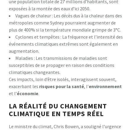
une population totale de 27 millions d’habitants, sont
exposées à la montée des eaux d’ici 2050.
Vagues de chaleur : Les décès dus à la chaleur dans des
métropoles comme Sydney pourraient augmenter de
plus de 400% si la température mondiale grimpe de 3°C.
Cyclones et tempêtes : La fréquence et l’intensité des
événements climatiques extrêmes sont également en
augmentation.
Maladies : Les transmissions de maladies sont
susceptibles de se propager en raison des conditions
climatiques changeantes.
Ces impacts, loin d’être isolés, interagissent souvent,
exacerbant les
r
i
s
q
u
e
s
p
o
u
r
l
a
s
a
n
t
é
, l’
e
n
v
i
r
o
n
n
e
m
e
n
t
et l’
é
c
o
n
o
m
i
e
.
LA RÉALITÉ DU CHANGEMENT
CLIMATIQUE EN TEMPS RÉEL
Le ministre du climat, Chris Bowen, a souligné l’urgence