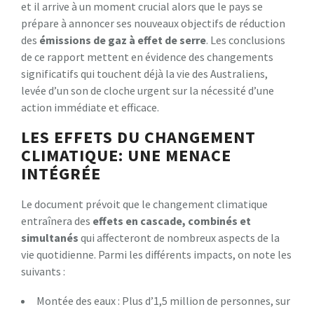
et il arrive à un moment crucial alors que le pays se
prépare à annoncer ses nouveaux objectifs de réduction
des
é
m
i
s
s
i
o
n
s
d
e
g
a
z
à
e
f
e
t
d
e
s
e
r
r
e
. Les conclusions
de ce rapport mettent en évidence des changements
significatifs qui touchent déjà la vie des Australiens,
levée d’un son de cloche urgent sur la nécessité d’une
action immédiate et efficace.
LES EFFETS DU CHANGEMENT
CLIMATIQUE: UNE MENACE
INTÉGRÉE
Le document prévoit que le changement climatique
entraînera des
e
f
e
t
s
e
n
c
a
s
c
a
d
e
,
c
o
m
b
i
n
é
s
e
t
s
i
m
u
l
t
a
n
é
s
qui affecteront de nombreux aspects de la
vie quotidienne. Parmi les différents impacts, on note les
suivants :
Montée des eaux : Plus d’1,5 million de personnes, sur