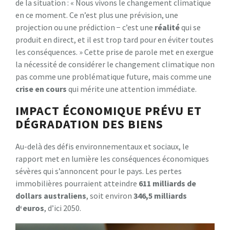
de la situation : « Nous vivons le changement climatique
en ce moment. Ce n’est plus une prévision, une
projection ou une prédiction − c’est une
r
é
a
l
i
t
é
qui se
produit en direct, et il est trop tard pour en éviter toutes
les conséquences. » Cette prise de parole met en exergue
la nécessité de considérer le changement climatique non
pas comme une problématique future, mais comme une
c
r
i
s
e
e
n
c
o
u
r
s
qui mérite une attention immédiate.
IMPACT ÉCONOMIQUE PRÉVU ET
DÉGRADATION DES BIENS
Au-delà des défis environnementaux et sociaux, le
rapport met en lumière les conséquences économiques
sévères qui s’annoncent pour le pays. Les pertes
immobilières pourraient atteindre
6
1
1
m
i
l
l
i
a
r
d
s
d
e
d
o
l
l
a
r
s
a
u
s
t
r
a
l
i
e
n
s
, soit environ
3
4
6
,
5
m
i
l
l
i
a
r
d
s
d
‘
e
u
r
o
s
, d’ici 2050.