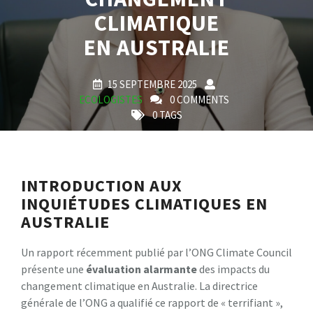
CLIMATIQUE
EN AUSTRALIE
15 SEPTEMBRE 2025
ECOLOGISTES
0 COMMENTS
0 TAGS
INTRODUCTION AUX
INQUIÉTUDES CLIMATIQUES EN
AUSTRALIE
Un rapport récemment publié par l’ONG Climate Council
présente une
é
v
a
l
u
a
t
i
o
n
a
l
a
r
m
a
n
t
e
des impacts du
changement climatique en Australie. La directrice
générale de l’ONG a qualifié ce rapport de « terrifiant »,