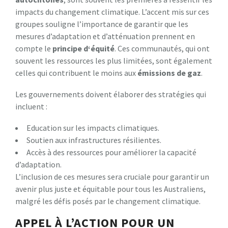
impacts du changement climatique. L’accent mis sur ces
groupes souligne l’importance de garantir que les
mesures d’adaptation et d’atténuation prennent en
compte le
p
r
i
n
c
i
p
e
d
‘
é
q
u
i
t
é
. Ces communautés, qui ont
souvent les ressources les plus limitées, sont également
celles qui contribuent le moins aux
é
m
i
s
s
i
o
n
s
d
e
g
a
z
.
Les gouvernements doivent élaborer des stratégies qui
incluent :
Education sur les impacts climatiques.
Soutien aux infrastructures résilientes.
Accès à des ressources pour améliorer la capacité
d’adaptation.
L’inclusion de ces mesures sera cruciale pour garantir un
avenir plus juste et équitable pour tous les Australiens,
malgré les défis posés par le changement climatique.
APPEL À L’ACTION POUR UN