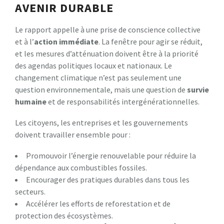
AVENIR DURABLE
Le rapport appelle à une prise de conscience collective
et à l’
a
c
t
i
o
n
i
m
m
é
d
i
a
t
e
. La fenêtre pour agir se réduit,
et les mesures d’atténuation doivent être à la priorité
des agendas politiques locaux et nationaux. Le
changement climatique n’est pas seulement une
question environnementale, mais une question de
s
u
r
v
i
e
h
u
m
a
i
n
e
et de responsabilités intergénérationnelles.
Les citoyens, les entreprises et les gouvernements
doivent travailler ensemble pour :
Promouvoir l’énergie renouvelable pour réduire la
dépendance aux combustibles fossiles.
Encourager des pratiques durables dans tous les
secteurs.
Accélérer les efforts de reforestation et de
protection des écosystèmes.