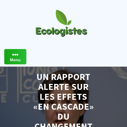
Skip
to
content
Menu
UN RAPPORT
ALERTE SUR
LES EFFETS
«EN CASCADE»
DU
CHANGEMENT