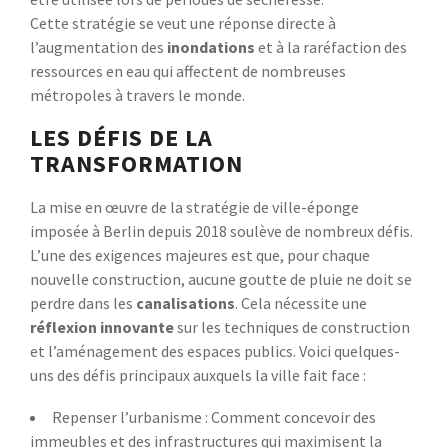
Cette stratégie se veut une réponse directe à
l’augmentation des
i
n
o
n
d
a
t
i
o
n
s
et à la raréfaction des
ressources en eau qui affectent de nombreuses
métropoles à travers le monde.
LES DÉFIS DE LA
TRANSFORMATION
La mise en œuvre de la stratégie de ville-éponge
imposée à Berlin depuis 2018 soulève de nombreux défis.
L’une des exigences majeures est que, pour chaque
nouvelle construction, aucune goutte de pluie ne doit se
perdre dans les
c
a
n
a
l
i
s
a
t
i
o
n
s
. Cela nécessite une
r
é
f
l
e
x
i
o
n
i
n
n
o
v
a
n
t
e
sur les techniques de construction
et l’aménagement des espaces publics. Voici quelques-
uns des défis principaux auxquels la ville fait face :
Repenser l’urbanisme : Comment concevoir des
immeubles et des infrastructures qui maximisent la