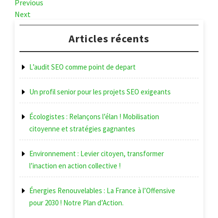
Navigation
Previous
Previous
Post
Next
Next
de
Post
l’article
Articles récents
L’audit SEO comme point de depart
Un profil senior pour les projets SEO exigeants
Écologistes : Relançons l’élan ! Mobilisation
citoyenne et stratégies gagnantes
Environnement : Levier citoyen, transformer
l’inaction en action collective !
Énergies Renouvelables : La France à l’Offensive
pour 2030 ! Notre Plan d’Action.