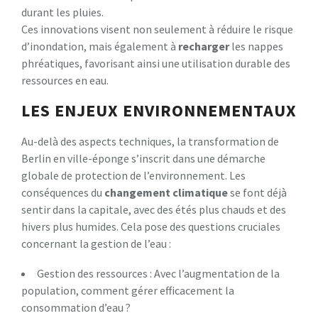
durant les pluies.
Ces innovations visent non seulement à réduire le risque
d’inondation, mais également à
r
e
c
h
a
r
g
e
r
les nappes
phréatiques, favorisant ainsi une utilisation durable des
ressources en eau.
LES ENJEUX ENVIRONNEMENTAUX
Au-delà des aspects techniques, la transformation de
Berlin en ville-éponge s’inscrit dans une démarche
globale de protection de l’environnement. Les
conséquences du
c
h
a
n
g
e
m
e
n
t
c
l
i
m
a
t
i
q
u
e
se font déjà
sentir dans la capitale, avec des étés plus chauds et des
hivers plus humides. Cela pose des questions cruciales
concernant la gestion de l’eau :
Gestion des ressources : Avec l’augmentation de la
population, comment gérer efficacement la
consommation d’eau ?