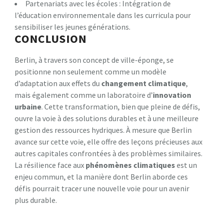
Partenariats avec les écoles : Intégration de
l’éducation environnementale dans les curricula pour
sensibiliser les jeunes générations.
CONCLUSION
Berlin, à travers son concept de ville-éponge, se
positionne non seulement comme un modèle
d’adaptation aux effets du
c
h
a
n
g
e
m
e
n
t
c
l
i
m
a
t
i
q
u
e
,
mais également comme un laboratoire d’
i
n
n
o
v
a
t
i
o
n
u
r
b
a
i
n
e
. Cette transformation, bien que pleine de défis,
ouvre la voie à des solutions durables et à une meilleure
gestion des ressources hydriques. À mesure que Berlin
avance sur cette voie, elle offre des leçons précieuses aux
autres capitales confrontées à des problèmes similaires.
La résilience face aux
p
h
é
n
o
m
è
n
e
s
c
l
i
m
a
t
i
q
u
e
s
est un
enjeu commun, et la manière dont Berlin aborde ces
défis pourrait tracer une nouvelle voie pour un avenir
plus durable.