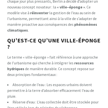
chaque jour plus pressants, Berlin a décidé d’adopter un
nouveau concept novateur : la
«
v
i
l
l
e
–
é
p
o
n
g
e
»
. Ce
modèle vise à
r
é
i
n
v
e
n
t
e
r
la gestion de l’eau au sein de
l’urbanisme, permettant ainsi à la ville de s’adapter de
manière proactive aux conséquences des
p
h
é
n
o
m
è
n
e
s
c
l
i
m
a
t
i
q
u
e
s
.
QU’EST-CE QU’UNE VILLE-ÉPONGE
?
Le terme « ville-éponge » fait référence à une approche
de l’urbanisme qui cherche à intégrer les
r
e
s
s
o
u
r
c
e
s
h
y
d
r
i
q
u
e
s
de manière durable. Ce concept repose sur
deux principes fondamentaux :
Absorption de l’eau : Les espaces urbains doivent
permettre à la terre d’absorber efficacement l’eau de
pluie.
Réserve d’eau : L’eau collectée doit être stockée pour
être utilisée lors de périodes de sécheresse.