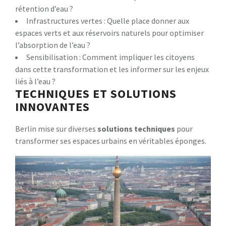
rétention d’eau ?
Infrastructures vertes : Quelle place donner aux
espaces verts et aux réservoirs naturels pour optimiser
l’absorption de l’eau ?
Sensibilisation : Comment impliquer les citoyens
dans cette transformation et les informer sur les enjeux
liés à l’eau ?
TECHNIQUES ET SOLUTIONS
INNOVANTES
Berlin mise sur diverses
s
o
l
u
t
i
o
n
s
t
e
c
h
n
i
q
u
e
s
pour
transformer ses espaces urbains en véritables éponges.