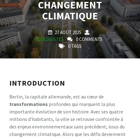
CHANGEMENT
CLIMATIQUE
27 AOÛT 2025
ECOLOGISTES
0 COMMENTS
0 TAGS
INTRODUCTION
Berlin, la capitale allemande, est au cœur de
t
r
a
n
s
f
o
r
m
a
t
i
o
n
s
profondes qui marquent la plus
importante évolution de son histoire. Avec ses quatre
millions d’habitants, la ville se retrouve confrontée à
des enjeux environnementaux sans précédent, issus du
changement climatique. Alors que les défis deviennent