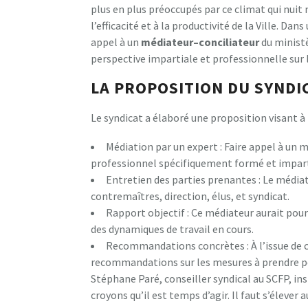
plus en plus préoccupés par ce climat qui nui
l’efficacité et à la productivité de la Ville. D
appel à un
m
é
d
i
a
t
e
u
r
–
c
o
n
c
i
l
i
a
t
e
u
r
du ministè
perspective impartiale et professionnelle sur l
LA PROPOSITION DU SYNDI
Le syndicat a élaboré une proposition visant à r
Médiation par un expert : Faire appel à un 
professionnel spécifiquement formé et impart
Entretien des parties prenantes : Le médiat
contremaîtres, direction, élus, et syndicat.
Rapport objectif : Ce médiateur aurait pour
des dynamiques de travail en cours.
Recommandations concrètes : À l’issue de c
recommandations sur les mesures à prendre po
Stéphane Paré, conseiller syndical au SCFP, insi
croyons qu’il est temps d’agir. Il faut s’élever 