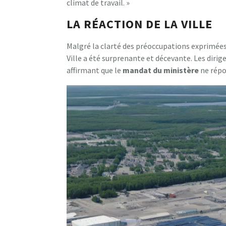
climat de travail. »
LA RÉACTION DE LA VILLE
Malgré la clarté des préoccupations exprimées 
Ville a été surprenante et décevante. Les dirig
affirmant que le
m
a
n
d
a
t
d
u
m
i
n
i
s
t
è
r
e
ne répo