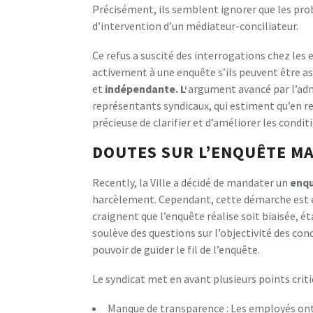
Précisément, ils semblent ignorer que les pr
d’intervention d’un médiateur-conciliateur.
Ce refus a suscité des interrogations chez les 
activement à une enquête s’ils peuvent être as
et
i
n
d
é
p
e
n
d
a
n
t
e
.
L
‘
argument avancé par l’adm
représentants syndicaux, qui estiment qu’en r
précieuse de clarifier et d’améliorer les conditi
DOUTES SUR L’ENQUÊTE MA
Recently, la Ville a décidé de mandater un
e
n
q
harcèlement. Cependant, cette démarche est
craignent que l’enquête réalise soit biaisée, é
soulève des questions sur l’objectivité des con
pouvoir de guider le fil de l’enquête.
Le syndicat met en avant plusieurs points crit
Manque de transparence : Les employés ont 