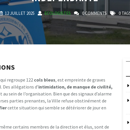
12 JUILLET 2025
ECOLOGISTES
0 COMMENTS
0 TAG
IONS
, qui regroupe 122
c
o
l
s
b
l
e
u
s
, est empreinte de graves
. Des allégations d’
i
n
t
i
m
i
d
a
t
i
o
n
,
d
e
m
a
n
q
u
e
d
e
c
i
v
i
l
i
t
é
,
 au sein de l’organisation. Bien que des signaux d’alarme
erses parties prenantes, la Ville refuse obstinément de
f
i
e
r
cette situation qui semble se détériorer de jour en
même certains membres de la direction et élus, sont de