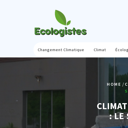
Skip
to
content
Changement Climatique
Climat
Écolo
/
HOME
C
S
CLIMAT
: LE