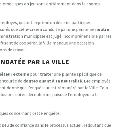
oblématiques en jeu sont entièrement dans le champ
employés, qui ont exprimé un désir de participer
surés que celle-ci sera conduite par une personne
n
e
u
t
r
e
inistration municipale est jugé incompréhensible par les
efusant de coopérer, la Ville manque une occasion
ons de travail.
NDATÉE PAR LA VILLE
u
ê
t
e
u
r
e
x
t
e
r
n
e
pour traiter une plainte spécifique de
 entourée de
d
o
u
t
e
s
q
u
a
n
t
à
s
a
n
e
u
t
r
a
l
i
t
é
.
L
e
s employés
tant donné que l’enquêteur est rémunéré par la Ville. Cela
clusions qui en découleront puisque l’employeur a le
iques concernant cette enquête :
peu de confiance dans le processus actuel, redoutant que