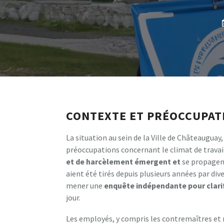
CONTEXTE ET PRÉOCCUPAT
La situation au sein de la Ville de Châteauguay
préoccupations concernant le climat de travail
e
t
d
e
h
a
r
c
è
l
e
m
e
n
t
é
m
e
r
g
e
n
t
e
t
se propagent
aient été tirés depuis plusieurs années par div
mener une
e
n
q
u
ê
t
e
i
n
d
é
p
e
n
d
a
n
t
e
p
o
u
r
c
l
a
r
i
jour.
Les employés, y compris les contremaîtres et 