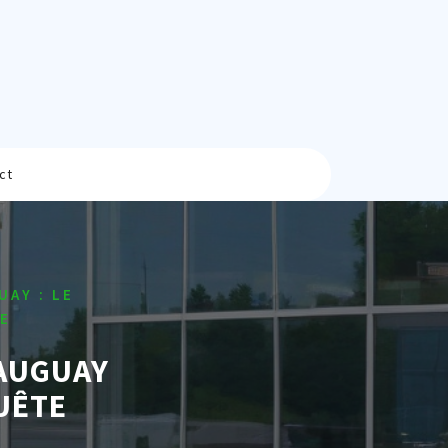
ct
UAY : LE
TE
EAUGUAY
QUÊTE