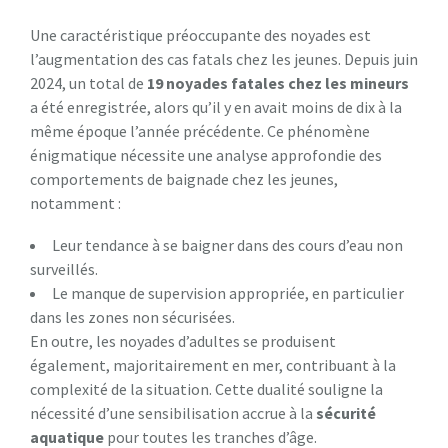
Une caractéristique préoccupante des noyades est
l’augmentation des cas fatals chez les jeunes. Depuis juin
2024, un total de
1
9
n
o
y
a
d
e
s
f
a
t
a
l
e
s
c
h
e
z
l
e
s
m
i
n
e
u
r
s
a été enregistrée, alors qu’il y en avait moins de dix à la
même époque l’année précédente. Ce phénomène
énigmatique nécessite une analyse approfondie des
comportements de baignade chez les jeunes,
notamment :
Leur tendance à se baigner dans des cours d’eau non
surveillés.
Le manque de supervision appropriée, en particulier
dans les zones non sécurisées.
En outre, les noyades d’adultes se produisent
également, majoritairement en mer, contribuant à la
complexité de la situation. Cette dualité souligne la
nécessité d’une sensibilisation accrue à la
s
é
c
u
r
i
t
é
a
q
u
a
t
i
q
u
e
pour toutes les tranches d’âge.