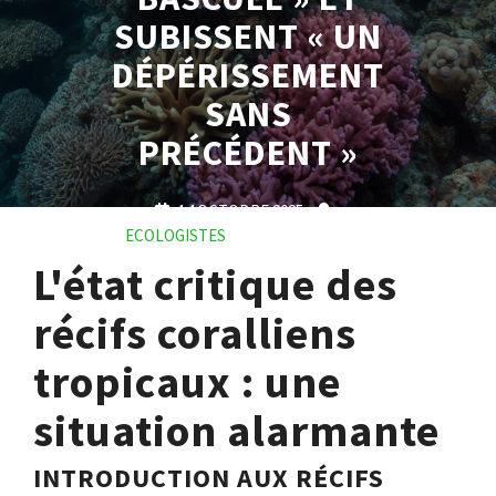
SUBISSENT « UN
DÉPÉRISSEMENT
SANS
PRÉCÉDENT »
14 OCTOBRE 2025
ECOLOGISTES
0 COMMENTS
0 TAGS
L'état critique des
récifs coralliens
tropicaux : une
situation alarmante
INTRODUCTION AUX RÉCIFS