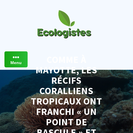
Skip
to
content
COMME À
Menu
MAYOTTE, LES
RÉCIFS
CORALLIENS
TROPICAUX ONT
FRANCHI « UN
POINT DE
BASCULE » ET