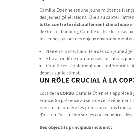
Camille Étienne est une jeune militante fran
des jeunes générations. Elle a su capter l’atte
l
u
t
t
e
c
o
n
t
r
e
l
e
r
é
c
h
a
u
f
e
m
e
n
t
c
l
i
m
a
t
i
q
u
e
et
de Greta Thunberg, Camille utilise les réseau
les jeunes autour des enjeux environnementau
Née en France, Camille a dès son jeune âge
Elle a fondé de nombreuses initiatives pour
Camille est également une conférencière in
débats sur le climat.
UN RÔLE CRUCIAL À LA COP
Lors de la
C
O
P
3
0
, Camille Étienne s’apprête à 
France. Sa présence au sein de cet événement 
mettre en lumière les préoccupations françai
d’attirer l’attention sur les conséquences dés
S
e
s
o
b
j
e
c
t
i
f
s
p
r
i
n
c
i
p
a
u
x
i
n
c
l
u
e
n
t
: