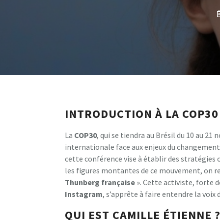
INTRODUCTION À LA COP30
La
C
O
P
3
0
, qui se tiendra au Brésil du 10 au 
internationale face aux enjeux du changement
cette conférence vise à établir des stratégies
les figures montantes de ce mouvement, on r
T
h
u
n
b
e
r
g
f
r
a
n
ç
a
i
s
e
». Cette activiste, forte
I
n
s
t
a
g
r
a
m
, s’apprête à faire entendre la voix 
QUI EST CAMILLE ÉTIENNE 