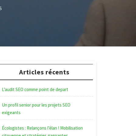
S
Articles récents
L’audit SEO comme point de depart
Un profil senior pour les projets SEO
exigeants
Écologistes : Relançons l’élan ! Mobilisation
citoyenne et stratégies gagnantes