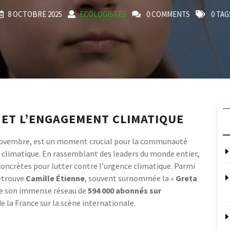
8 OCTOBRE 2025
ECOLOGISTES
0 COMMENTS
0 TAG
 ET L’ENGAGEMENT CLIMATIQUE
21 novembre, est un moment crucial pour la communauté
 climatique. En rassemblant des leaders du monde entier,
 concrètes pour lutter contre l’urgence climatique. Parmi
etrouve
C
a
m
i
l
l
e
É
t
i
e
n
n
e
, souvent surnommée la «
G
r
e
t
a
 de son immense réseau de
5
9
4
0
0
0
a
b
o
n
n
é
s
s
u
r
de la France sur la scène internationale.
?