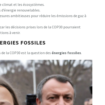
le climat et les écosystèmes.
s d’énergie renouvelables.
sures ambitieuses pour réduire les émissions de gaz à
car les décisions prises lors de la COP30 pourraient
tions à venir.
ERGIES FOSSILES
s de la COP30 est la question des
é
n
e
r
g
i
e
s
f
o
s
s
i
l
e
s
.