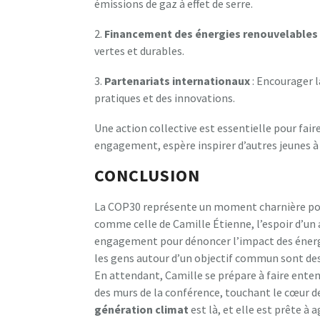
émissions de gaz à effet de serre.
2.
F
i
n
a
n
c
e
m
e
n
t
d
e
s
é
n
e
r
g
i
e
s
r
e
n
o
u
v
e
l
a
b
l
e
s
vertes et durables.
3.
P
a
r
t
e
n
a
r
i
a
t
s
i
n
t
e
r
n
a
t
i
o
n
a
u
x
: Encourager l
pratiques et des innovations.
Une action collective est essentielle pour faire
engagement, espère inspirer d’autres jeunes à s
CONCLUSION
La COP30 représente un moment charnière pour
comme celle de Camille Étienne, l’espoir d’un 
engagement pour dénoncer l’impact des énergie
les gens autour d’un objectif commun sont des q
En attendant, Camille se prépare à faire enten
des murs de la conférence, touchant le cœur d
g
é
n
é
r
a
t
i
o
n
c
l
i
m
a
t
est là, et elle est prête à ag