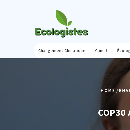
Skip
to
content
Changement Climatique
Climat
Écolo
/
HOME
ENV
COP30 