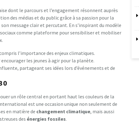
çaise dont le parcours et l’engagement résonnent auprès
ntion des médias et du public grâce à sa passion pour la
 son message clair et percutant. En s’inspirant du modèle
x sociaux comme plateforme pour sensibiliser et mobiliser
x.
 compris l’importance des enjeux climatiques.
 encourager les jeunes à agir pour la planète.
fluente, partageant ses idées lors d’événements et de
30
jouer un rôle central en portant haut les couleurs de la
international est une occasion unique non seulement de
ses en matière de
c
h
a
n
g
e
m
e
n
t
c
l
i
m
a
t
i
q
u
e
, mais aussi
astreuses des
é
n
e
r
g
i
e
s
f
o
s
s
i
l
e
s
.