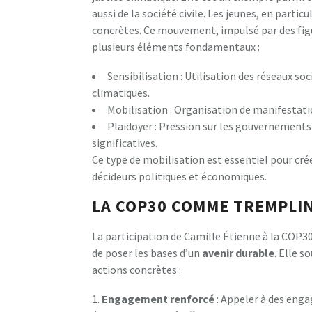
aussi de la société civile. Les jeunes, en partic
concrètes. Ce mouvement, impulsé par des fi
plusieurs éléments fondamentaux :
Sensibilisation : Utilisation des réseaux so
climatiques.
Mobilisation : Organisation de manifestati
Plaidoyer : Pression sur les gouvernements
significatives.
Ce type de mobilisation est essentiel pour cr
décideurs politiques et économiques.
LA COP30 COMME TREMPLI
La participation de Camille Étienne à la COP30
de poser les bases d’un
a
v
e
n
i
r
d
u
r
a
b
l
e
. Elle 
actions concrètes :
1.
E
n
g
a
g
e
m
e
n
t
r
e
n
f
o
r
c
é
: Appeler à des eng