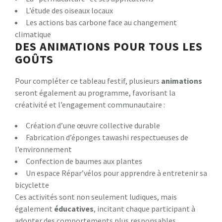
L’étude des oiseaux locaux
Les actions bas carbone face au changement
climatique
DES ANIMATIONS POUR TOUS LES
GOÛTS
Pour compléter ce tableau festif, plusieurs
a
n
i
m
a
t
i
o
n
s
seront également au programme, favorisant la
créativité et l’engagement communautaire :
Création d’une œuvre collective durable
Fabrication d’éponges tawashi respectueuses de
l’environnement
Confection de baumes aux plantes
Un espace Répar’vélos pour apprendre à entretenir sa
bicyclette
Ces activités sont non seulement ludiques, mais
également
é
d
u
c
a
t
i
v
e
s
, incitant chaque participant à
adopter des comportements plus responsables.