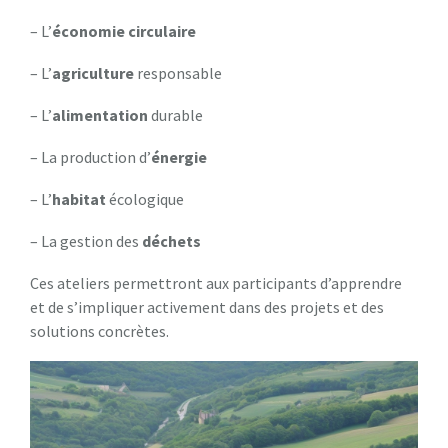
– L’
é
c
o
n
o
m
i
e
c
i
r
c
u
l
a
i
r
e
– L’
a
g
r
i
c
u
l
t
u
r
e
responsable
– L’
a
l
i
m
e
n
t
a
t
i
o
n
durable
– La production d’
é
n
e
r
g
i
e
– L’
h
a
b
i
t
a
t
écologique
– La gestion des
d
é
c
h
e
t
s
Ces ateliers permettront aux participants d’apprendre
et de s’impliquer activement dans des projets et des
solutions concrètes.