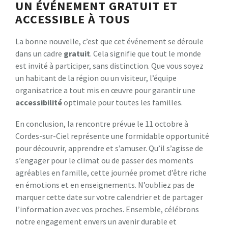
UN ÉVÉNEMENT GRATUIT ET
ACCESSIBLE À TOUS
La bonne nouvelle, c’est que cet événement se déroule
dans un cadre
g
r
a
t
u
i
t
. Cela signifie que tout le monde
est invité à participer, sans distinction. Que vous soyez
un habitant de la région ou un visiteur, l’équipe
organisatrice a tout mis en œuvre pour garantir une
a
c
c
e
s
s
i
b
i
l
i
t
é
optimale pour toutes les familles.
En conclusion, la rencontre prévue le 11 octobre à
Cordes-sur-Ciel représente une formidable opportunité
pour découvrir, apprendre et s’amuser. Qu’il s’agisse de
s’engager pour le climat ou de passer des moments
agréables en famille, cette journée promet d’être riche
en émotions et en enseignements. N’oubliez pas de
marquer cette date sur votre calendrier et de partager
l’information avec vos proches. Ensemble, célébrons
notre engagement envers un avenir durable et