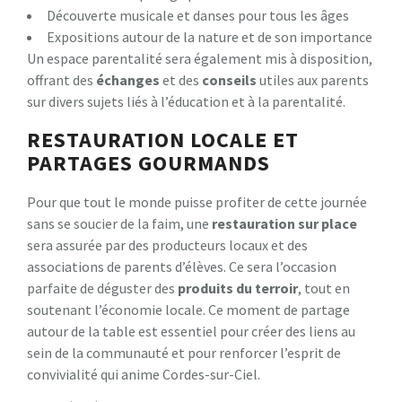
Découverte musicale et danses pour tous les âges
Expositions autour de la nature et de son importance
Un espace parentalité sera également mis à disposition,
offrant des
é
c
h
a
n
g
e
s
et des
c
o
n
s
e
i
l
s
utiles aux parents
sur divers sujets liés à l’éducation et à la parentalité.
RESTAURATION LOCALE ET
PARTAGES GOURMANDS
Pour que tout le monde puisse profiter de cette journée
sans se soucier de la faim, une
r
e
s
t
a
u
r
a
t
i
o
n
s
u
r
p
l
a
c
e
sera assurée par des producteurs locaux et des
associations de parents d’élèves. Ce sera l’occasion
parfaite de déguster des
p
r
o
d
u
i
t
s
d
u
t
e
r
r
o
i
r
, tout en
soutenant l’économie locale. Ce moment de partage
autour de la table est essentiel pour créer des liens au
sein de la communauté et pour renforcer l’esprit de
convivialité qui anime Cordes-sur-Ciel.