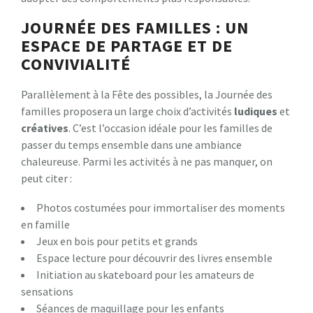
JOURNÉE DES FAMILLES : UN
ESPACE DE PARTAGE ET DE
CONVIVIALITÉ
Parallèlement à la Fête des possibles, la Journée des
familles proposera un large choix d’activités
l
u
d
i
q
u
e
s
et
c
r
é
a
t
i
v
e
s
. C’est l’occasion idéale pour les familles de
passer du temps ensemble dans une ambiance
chaleureuse. Parmi les activités à ne pas manquer, on
peut citer :
Photos costumées pour immortaliser des moments
en famille
Jeux en bois pour petits et grands
Espace lecture pour découvrir des livres ensemble
Initiation au skateboard pour les amateurs de
sensations
Séances de maquillage pour les enfants