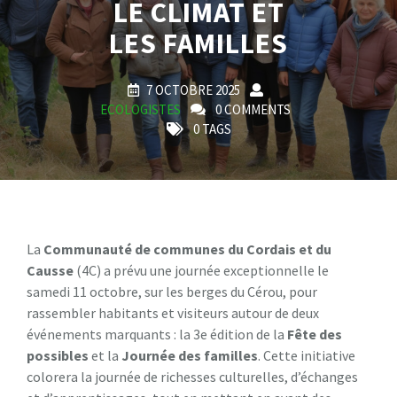
LE CLIMAT ET
LES FAMILLES
7 OCTOBRE 2025
ECOLOGISTES
0 COMMENTS
0 TAGS
La
C
o
m
m
u
n
a
u
t
é
d
e
c
o
m
m
u
n
e
s
d
u
C
o
r
d
a
i
s
e
t
d
u
C
a
u
s
s
e
(4C) a prévu une journée exceptionnelle le
samedi 11 octobre, sur les berges du Cérou, pour
rassembler habitants et visiteurs autour de deux
événements marquants : la 3e édition de la
F
ê
t
e
d
e
s
p
o
s
s
i
b
l
e
s
et la
J
o
u
r
n
é
e
d
e
s
f
a
m
i
l
l
e
s
. Cette initiative
colorera la journée de richesses culturelles, d’échanges