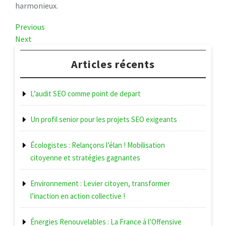
harmonieux.
Navigation
Previous
Previous
Post
Next
Next
de
Post
l’article
Articles récents
L’audit SEO comme point de depart
Un profil senior pour les projets SEO exigeants
Écologistes : Relançons l’élan ! Mobilisation
citoyenne et stratégies gagnantes
Environnement : Levier citoyen, transformer
l’inaction en action collective !
Énergies Renouvelables : La France à l’Offensive