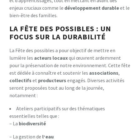
et d’apprentissages, tout en mettant en avant des
enjeux cruciaux comme le
d
é
v
e
l
o
p
p
e
m
e
n
t
d
u
r
a
b
l
e
et le
bien-être des familles.
LA FÊTE DES POSSIBLES : UN
FOCUS SUR LA DURABILITÉ
La Fête des possibles a pour objectif de mettre en
lumière les
a
c
t
e
u
r
s
l
o
c
a
u
x
qui œuvrent ardemment
pour la préservation de notre environnement. Cette fête
est dédiée à connaître et soutenir les
a
s
s
o
c
i
a
t
i
o
n
s
,
c
o
l
l
e
c
t
i
f
s
et
p
r
o
d
u
c
t
e
u
r
s
engagés. Diverses activités
seront proposées tout au long de la journée,
notamment :
Ateliers participatifs sur des thématiques
essentielles telles que :
– La
b
i
o
d
i
v
e
r
s
i
t
é
– La gestion de
l
‘
e
a
u