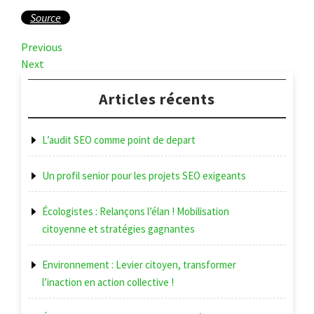
Source
Navigation
Previous
Previous
Post
Next
Next
de
Post
l’article
Articles récents
L’audit SEO comme point de depart
Un profil senior pour les projets SEO exigeants
Écologistes : Relançons l’élan ! Mobilisation
citoyenne et stratégies gagnantes
Environnement : Levier citoyen, transformer
l’inaction en action collective !