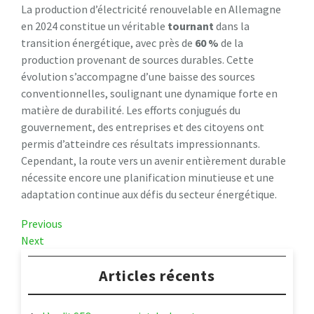
La production d’électricité renouvelable en Allemagne
en 2024 constitue un véritable
t
o
u
r
n
a
n
t
dans la
transition énergétique, avec près de
6
0
%
de la
production provenant de sources durables. Cette
évolution s’accompagne d’une baisse des sources
conventionnelles, soulignant une dynamique forte en
matière de durabilité. Les efforts conjugués du
gouvernement, des entreprises et des citoyens ont
permis d’atteindre ces résultats impressionnants.
Cependant, la route vers un avenir entièrement durable
nécessite encore une planification minutieuse et une
adaptation continue aux défis du secteur énergétique.
Navigation
Previous
Previous
Post
Next
Next
de
Post
l’article
Articles récents