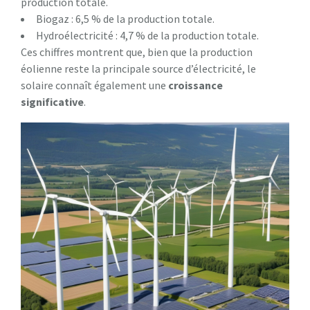
production totale.
Biogaz : 6,5 % de la production totale.
Hydroélectricité : 4,7 % de la production totale.
Ces chiffres montrent que, bien que la production
éolienne reste la principale source d’électricité, le
solaire connaît également une
c
r
o
i
s
s
a
n
c
e
s
i
g
n
i
f
i
c
a
t
i
v
e
.