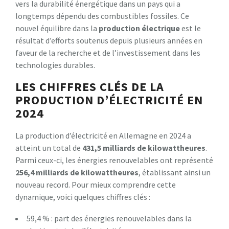
vers la durabilité énergétique dans un pays qui a
longtemps dépendu des combustibles fossiles. Ce
nouvel équilibre dans la
p
r
o
d
u
c
t
i
o
n
é
l
e
c
t
r
i
q
u
e
est le
résultat d’efforts soutenus depuis plusieurs années en
faveur de la recherche et de l’investissement dans les
technologies durables.
LES CHIFFRES CLÉS DE LA
PRODUCTION D’ÉLECTRICITÉ EN
2024
La production d’électricité en Allemagne en 2024 a
atteint un total de
4
3
1
,
5
m
i
l
l
i
a
r
d
s
d
e
k
i
l
o
w
a
t
t
h
e
u
r
e
s
.
Parmi ceux-ci, les énergies renouvelables ont représenté
2
5
6
,
4
m
i
l
l
i
a
r
d
s
d
e
k
i
l
o
w
a
t
t
h
e
u
r
e
s
, établissant ainsi un
nouveau record. Pour mieux comprendre cette
dynamique, voici quelques chiffres clés :
59,4 % : part des énergies renouvelables dans la