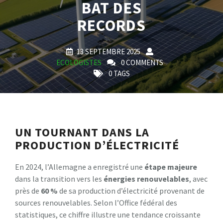
BAT DES
RECORDS
13 SEPTEMBRE 2025
ECOLOGISTES
0 COMMENTS
0 TAGS
UN TOURNANT DANS LA
PRODUCTION D’ÉLECTRICITÉ
En 2024, l’Allemagne a enregistré une
é
t
a
p
e
m
a
j
e
u
r
e
dans la transition vers les
é
n
e
r
g
i
e
s
r
e
n
o
u
v
e
l
a
b
l
e
s
, avec
près de
6
0
%
de sa production d’électricité provenant de
sources renouvelables. Selon l’Office fédéral des
statistiques, ce chiffre illustre une tendance croissante