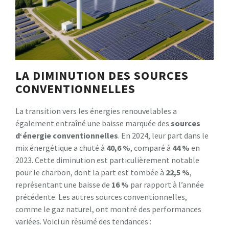
LA DIMINUTION DES SOURCES
CONVENTIONNELLES
La transition vers les énergies renouvelables a
également entraîné une baisse marquée des
s
o
u
r
c
e
s
d
‘
é
n
e
r
g
i
e
c
o
n
v
e
n
t
i
o
n
n
e
l
l
e
s
. En 2024, leur part dans le
mix énergétique a chuté à
4
0
,
6
%
, comparé à
4
4
%
en
2023. Cette diminution est particulièrement notable
pour le charbon, dont la part est tombée à
2
2
,
5
%
,
représentant une baisse de
1
6
%
par rapport à l’année
précédente. Les autres sources conventionnelles,
comme le gaz naturel, ont montré des performances
variées. Voici un résumé des tendances :