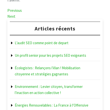
Navigation
Previous
Previous
Post
Next
Next
de
Post
l’article
Articles récents
L’audit SEO comme point de depart
Un profil senior pour les projets SEO exigeants
Écologistes : Relançons l’élan ! Mobilisation
citoyenne et stratégies gagnantes
Environnement : Levier citoyen, transformer
l’inaction en action collective !
Énergies Renouvelables : La France à l’Offensive