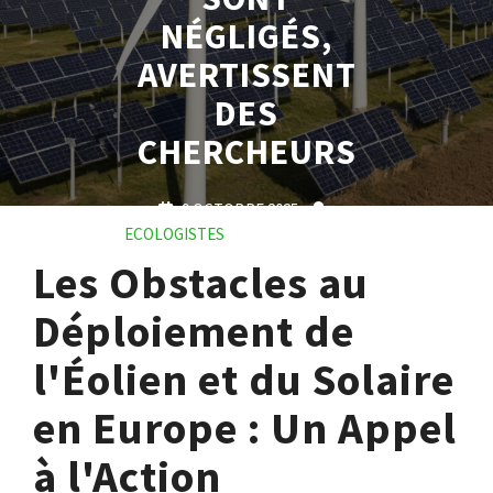
NÉGLIGÉS,
AVERTISSENT
DES
CHERCHEURS
9 OCTOBRE 2025
ECOLOGISTES
0 COMMENTS
0 TAGS
Les Obstacles au
Déploiement de
l'Éolien et du Solaire
en Europe : Un Appel
à l'Action