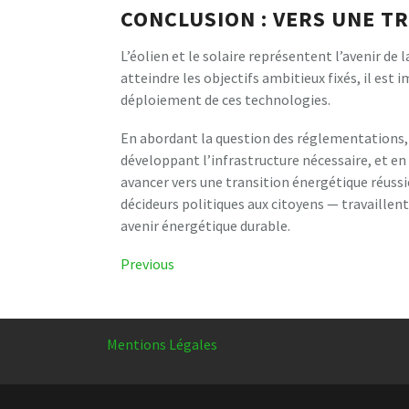
CONCLUSION : VERS UNE T
L’éolien et le solaire représentent l’avenir d
atteindre les objectifs ambitieux fixés, il est 
déploiement de ces technologies.
En abordant la question des réglementations, 
développant l’infrastructure nécessaire, et en
avancer vers une transition énergétique réussie
décideurs politiques aux citoyens — travaille
avenir énergétique durable.
Navigation
Previous
Previous
Post
de
l’article
Mentions Légales