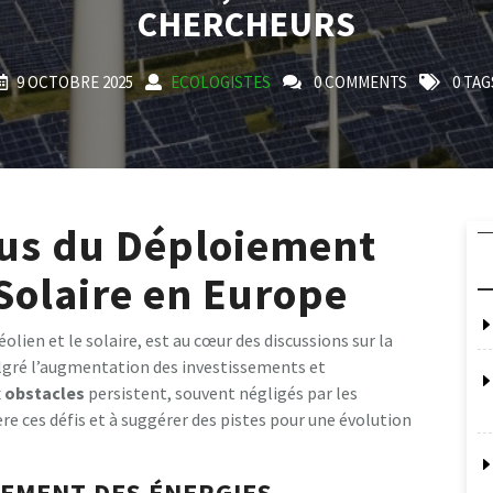
CHERCHEURS
9 OCTOBRE 2025
ECOLOGISTES
0 COMMENTS
0 TAG
nus du Déploiement
 Solaire en Europe
éolien et le solaire, est au cœur des discussions sur la
lgré l’augmentation des investissements et
x
obstacles
persistent, souvent négligés par les
re ces défis et à suggérer des pistes pour une évolution
PEMENT DES ÉNERGIES