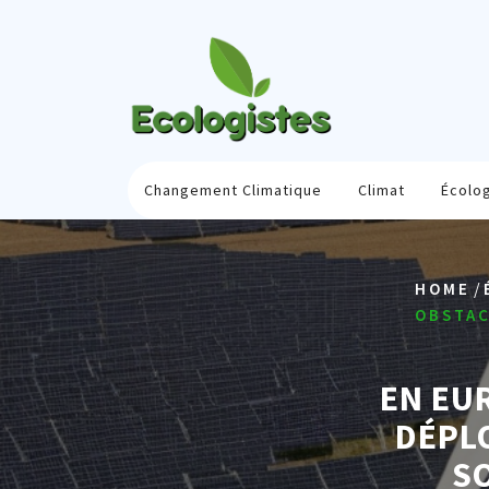
Skip
to
content
Changement Climatique
Climat
Écolo
/
HOME
OBSTAC
EN EU
DÉPLO
S