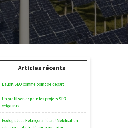
S
Articles récents
L’audit SEO comme point de depart
Un profil senior pour les projets SEO
exigeants
Écologistes : Relançons l’élan ! Mobilisation
citoyenne et stratégies gagnantes