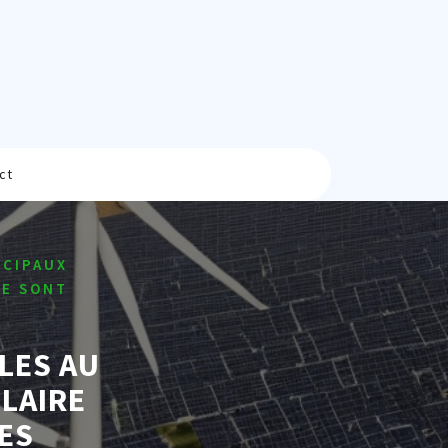
ct
NCIPAUX
RE SONT
LES AU
OLAIRE
ES