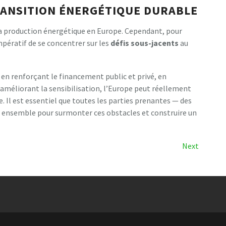
RANSITION ÉNERGÉTIQUE DURABLE
e la production énergétique en Europe. Cependant, pour
impératif de se concentrer sur les
défis sous-jacents
au
en renforçant le financement public et privé, en
 améliorant la sensibilisation, l’Europe peut réellement
. Il est essentiel que toutes les parties prenantes — des
nt ensemble pour surmonter ces obstacles et construire un
Next
Next
Post