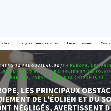
gistes
Énergies Renouvelables
Environnement
Conta
/
ÉNERGIES RENOUVELABLES
EN EUROPE, LES PRI
LES AU DÉPLOIEMENT DE L’ÉOLIEN ET DU SOLAI
NÉGLIGÉS, AVERTISSENT DES CHERCHEURS
ROPE, LES PRINCIPAUX OBSTAC
IEMENT DE L’ÉOLIEN ET DU S
ONT NÉGLIGÉS, AVERTISSENT D