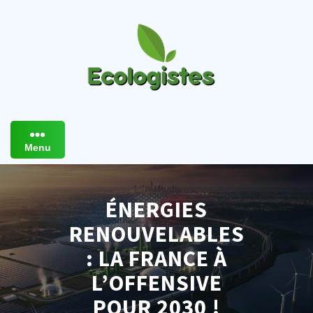
Skip
to
content
Menu
ÉNERGIES
RENOUVELABLES
: LA FRANCE À
L’OFFENSIVE
POUR 2030 !