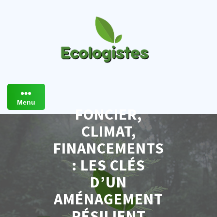
Skip
to
content
Menu
FONCIER,
CLIMAT,
FINANCEMENTS
: LES CLÉS
D’UN
AMÉNAGEMENT
RÉSILIENT