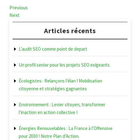
Navigation
Previous
Previous
Post
Next
Next
de
Post
l’article
Articles récents
L’audit SEO comme point de depart
Un profil senior pour les projets SEO exigeants
Écologistes : Relançons l’élan ! Mobilisation
citoyenne et stratégies gagnantes
Environnement : Levier citoyen, transformer
l’inaction en action collective !
Énergies Renouvelables : La France à l’Offensive
pour 2030 ! Notre Plan d’Action.