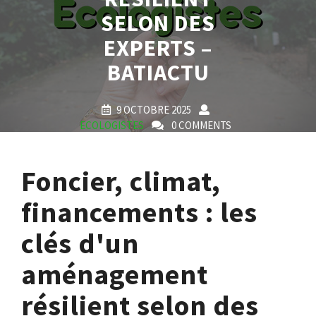
SELON DES
EXPERTS –
BATIACTU
9 OCTOBRE 2025
ECOLOGISTES
0 COMMENTS
0 TAGS
Foncier, climat,
financements : les
clés d'un
aménagement
résilient selon des