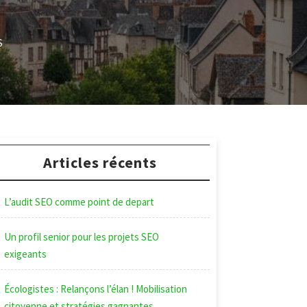
S
Articles récents
L’audit SEO comme point de depart
Un profil senior pour les projets SEO
exigeants
Écologistes : Relançons l’élan ! Mobilisation
citoyenne et stratégies gagnantes