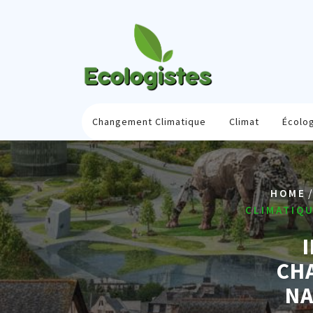
Skip
to
content
Changement Climatique
Climat
Écolo
HOME
CLIMATIQ
CH
NA