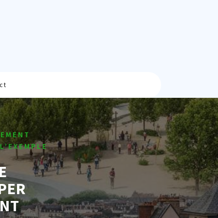
ct
GEMENT
L’EXEMPLE
E
PER
ENT