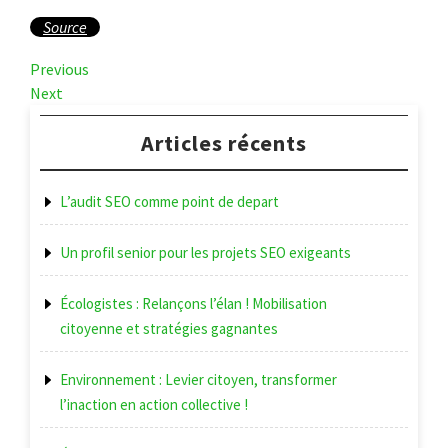
Source
Navigation
Previous
Previous
Post
Next
Next
de
Post
l’article
Articles récents
L’audit SEO comme point de depart
Un profil senior pour les projets SEO exigeants
Écologistes : Relançons l’élan ! Mobilisation
citoyenne et stratégies gagnantes
Environnement : Levier citoyen, transformer
l’inaction en action collective !