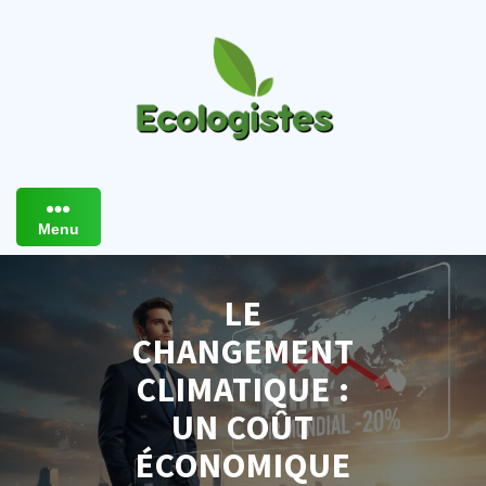
Skip
to
content
Menu
LE
CHANGEMENT
CLIMATIQUE :
UN COÛT
ÉCONOMIQUE