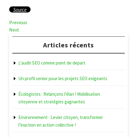
Source
Navigation
Previous
Previous
Post
Next
Next
de
Post
l’article
Articles récents
L’audit SEO comme point de depart
Un profil senior pour les projets SEO exigeants
Écologistes : Relançons l’élan ! Mobilisation
citoyenne et stratégies gagnantes
Environnement : Levier citoyen, transformer
l’inaction en action collective !