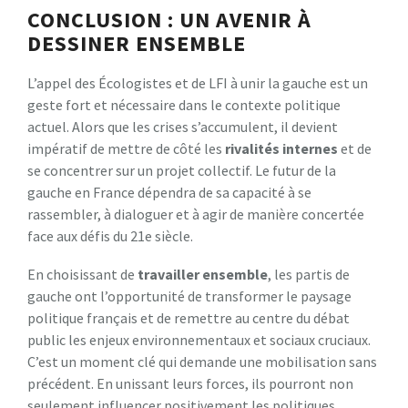
CONCLUSION : UN AVENIR À
DESSINER ENSEMBLE
L’appel des Écologistes et de LFI à unir la gauche est un
geste fort et nécessaire dans le contexte politique
actuel. Alors que les crises s’accumulent, il devient
impératif de mettre de côté les
r
i
v
a
l
i
t
é
s
i
n
t
e
r
n
e
s
et de
se concentrer sur un projet collectif. Le futur de la
gauche en France dépendra de sa capacité à se
rassembler, à dialoguer et à agir de manière concertée
face aux défis du 21e siècle.
En choisissant de
t
r
a
v
a
i
l
l
e
r
e
n
s
e
m
b
l
e
, les partis de
gauche ont l’opportunité de transformer le paysage
politique français et de remettre au centre du débat
public les enjeux environnementaux et sociaux cruciaux.
C’est un moment clé qui demande une mobilisation sans
précédent. En unissant leurs forces, ils pourront non
seulement influencer positivement les politiques