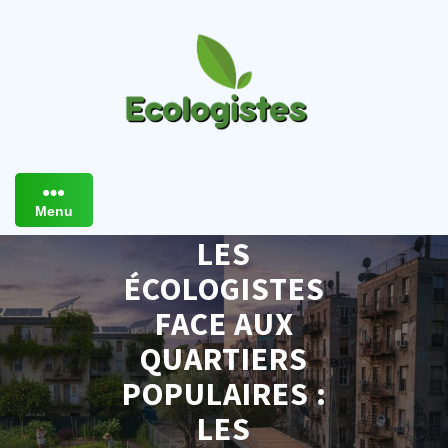
Skip
to
content
Menu
LES
ÉCOLOGISTES
FACE AUX
QUARTIERS
POPULAIRES :
LES