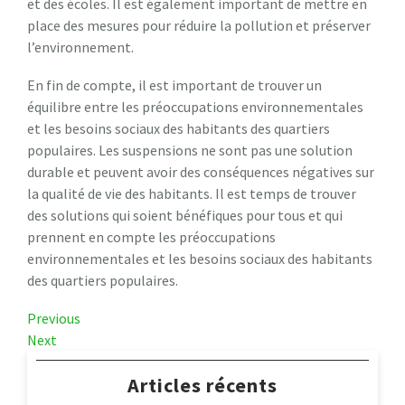
et des écoles. Il est également important de mettre en
place des mesures pour réduire la pollution et préserver
l’environnement.
En fin de compte, il est important de trouver un
équilibre entre les préoccupations environnementales
et les besoins sociaux des habitants des quartiers
populaires. Les suspensions ne sont pas une solution
durable et peuvent avoir des conséquences négatives sur
la qualité de vie des habitants. Il est temps de trouver
des solutions qui soient bénéfiques pour tous et qui
prennent en compte les préoccupations
environnementales et les besoins sociaux des habitants
des quartiers populaires.
Navigation
Previous
Previous
Post
Next
Next
de
Post
l’article
Articles récents