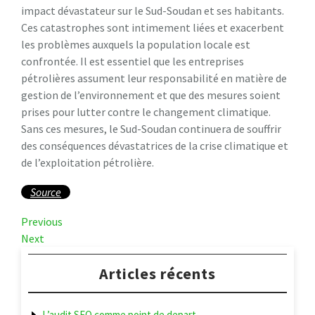
impact dévastateur sur le Sud-Soudan et ses habitants.
Ces catastrophes sont intimement liées et exacerbent
les problèmes auxquels la population locale est
confrontée. Il est essentiel que les entreprises
pétrolières assument leur responsabilité en matière de
gestion de l’environnement et que des mesures soient
prises pour lutter contre le changement climatique.
Sans ces mesures, le Sud-Soudan continuera de souffrir
des conséquences dévastatrices de la crise climatique et
de l’exploitation pétrolière.
Source
Navigation
Previous
Previous
Post
Next
Next
de
Post
l’article
Articles récents
L’audit SEO comme point de depart