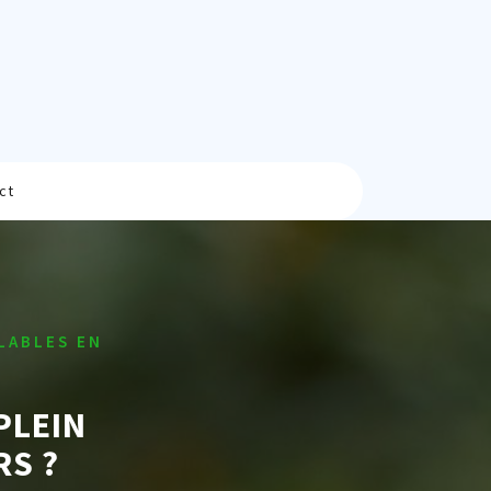
ct
LABLES EN
PLEIN
RS ?