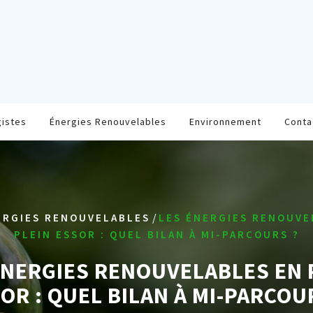
gistes
Énergies Renouvelables
Environnement
Conta
/
ERGIES RENOUVELABLES
LES ÉNERGIES RENOUVE
PLEIN ESSOR : QUEL BILAN À MI-PARCOURS ?
ÉNERGIES RENOUVELABLES EN 
OR : QUEL BILAN À MI-PARCOU