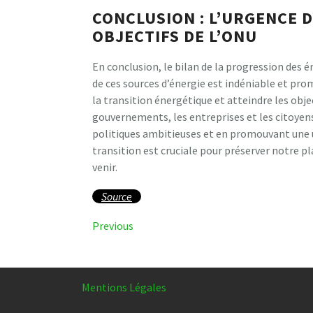
CONCLUSION : L’URGENCE D
OBJECTIFS DE L’ONU
En conclusion, le bilan de la progression des é
de ces sources d’énergie est indéniable et pro
la transition énergétique et atteindre les objec
gouvernements, les entreprises et les citoyen
politiques ambitieuses et en promouvant une ut
transition est cruciale pour préserver notre p
venir.
Source
Navigation
Previous
Previous
Post
de
l’article
Mentions Légales