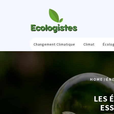
Skip
to
content
Changement Climatique
Climat
Écolo
/
HOME
ÉN
LES 
ESS