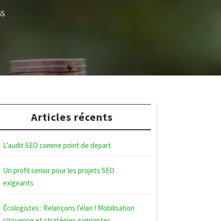
GS
Articles récents
L’audit SEO comme point de depart
Un profil senior pour les projets SEO
exigeants
Écologistes : Relançons l’élan ! Mobilisation
citoyenne et stratégies gagnantes