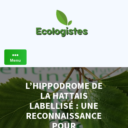
Skip
to
content
Menu
L’HIPPODROME DE
LA HATTAIS
LABELLISÉ : UNE
RECONNAISSANCE
POUR