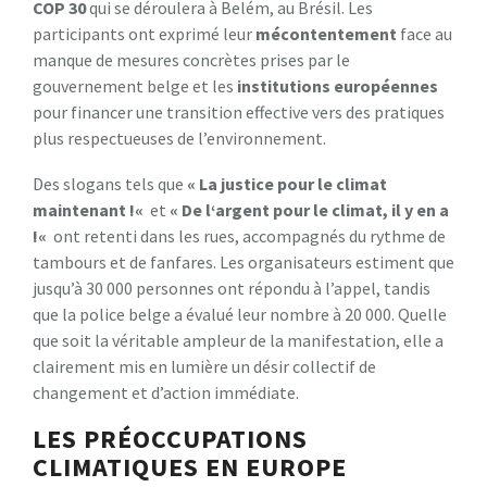
C
O
P
3
0
qui se déroulera à Belém, au Brésil. Les
participants ont exprimé leur
m
é
c
o
n
t
e
n
t
e
m
e
n
t
face au
manque de mesures concrètes prises par le
gouvernement belge et les
i
n
s
t
i
t
u
t
i
o
n
s
e
u
r
o
p
é
e
n
n
e
s
pour financer une transition effective vers des pratiques
plus respectueuses de l’environnement.
Des slogans tels que
«
L
a
j
u
s
t
i
c
e
p
o
u
r
l
e
c
l
i
m
a
t
m
a
i
n
t
e
n
a
n
t
!
«
et
«
D
e
l
‘
a
r
g
e
n
t
p
o
u
r
l
e
c
l
i
m
a
t
,
i
l
y
e
n
a
!
«
ont retenti dans les rues, accompagnés du rythme de
tambours et de fanfares. Les organisateurs estiment que
jusqu’à 30 000 personnes ont répondu à l’appel, tandis
que la police belge a évalué leur nombre à 20 000. Quelle
que soit la véritable ampleur de la manifestation, elle a
clairement mis en lumière un désir collectif de
changement et d’action immédiate.
LES PRÉOCCUPATIONS
CLIMATIQUES EN EUROPE