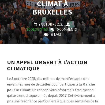
CLIMAT À
BRUXELLES
9 OCTOBRE 2025
ECOLOGISTES
0 COMMENTS
0 TAGS
UN APPEL URGENT À L’ACTION
CLIMATIQUE
Le 5 octobre 2025, des milliers de manifestants ont
envahi les rues de Bruxelles pour participer à la
M
a
r
c
h
e
p
o
u
r
l
e
c
l
i
m
a
t
, un rendez-vous désormais traditionnel
qui se tient chaque année depuis 2017. Cet événement a
pris une résonance particulière à quelques semaines de la