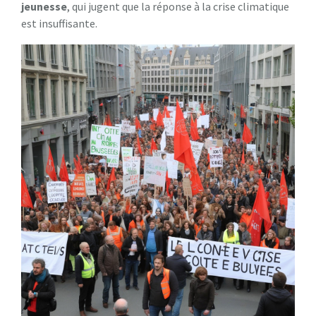
j
e
u
n
e
s
s
e
, qui jugent que la réponse à la crise climatique
est insuffisante.