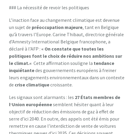
### La nécessité de revoir les politiques
L’inaction face au changement climatique est devenue
un sujet de
p
r
é
o
c
c
u
p
a
t
i
o
n
m
a
j
e
u
r
e
, tant en Belgique
qu’à travers l’Europe. Carine Thibaut, directrice générale
d’Amnesty International Belgique francophone, a
déclaré à l’AFP :
«
O
n
c
o
n
s
t
a
t
e
q
u
e
t
o
u
t
e
s
l
e
s
p
o
l
i
t
i
q
u
e
s
f
o
n
t
l
e
c
h
o
i
x
d
e
r
é
d
u
i
r
e
n
o
s
a
m
b
i
t
i
o
n
s
s
u
r
l
e
c
l
i
m
a
t
.
«
Cette affirmation souligne la
t
e
n
d
a
n
c
e
i
n
q
u
i
é
t
a
n
t
e
des gouvernements européens à freiner
leurs engagements environnementaux dans un contexte
de
c
r
i
s
e
c
l
i
m
a
t
i
q
u
e
croissante.
Les signaux sont alarmants : les
2
7
É
t
a
t
s
m
e
m
b
r
e
s
d
e
l
‘
U
n
i
o
n
e
u
r
o
p
é
e
n
n
e
semblent hésiter quant à leur
objectif de réduction des émissions de gaz à effet de
serre d’ici 2040. En outre, des appels ont été émis pour
remettre en cause l’interdiction de vente de voitures
thermiques neuves d’ici 2035. Ces décisions souvent