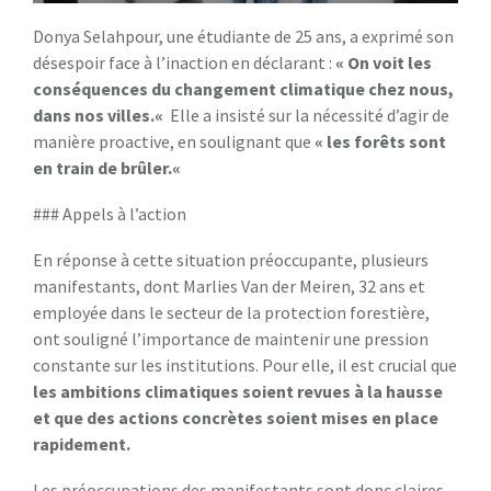
Donya Selahpour, une étudiante de 25 ans, a exprimé son
désespoir face à l’inaction en déclarant :
«
O
n
v
o
i
t
l
e
s
c
o
n
s
é
q
u
e
n
c
e
s
d
u
c
h
a
n
g
e
m
e
n
t
c
l
i
m
a
t
i
q
u
e
c
h
e
z
n
o
u
s
,
d
a
n
s
n
o
s
v
i
l
l
e
s
.
«
Elle a insisté sur la nécessité d’agir de
manière proactive, en soulignant que
«
l
e
s
f
o
r
ê
t
s
s
o
n
t
e
n
t
r
a
i
n
d
e
b
r
û
l
e
r
.
«
### Appels à l’action
En réponse à cette situation préoccupante, plusieurs
manifestants, dont Marlies Van der Meiren, 32 ans et
employée dans le secteur de la protection forestière,
ont souligné l’importance de maintenir une pression
constante sur les institutions. Pour elle, il est crucial que
l
e
s
a
m
b
i
t
i
o
n
s
c
l
i
m
a
t
i
q
u
e
s
s
o
i
e
n
t
r
e
v
u
e
s
à
l
a
h
a
u
s
s
e
e
t
q
u
e
d
e
s
a
c
t
i
o
n
s
c
o
n
c
r
è
t
e
s
s
o
i
e
n
t
m
i
s
e
s
e
n
p
l
a
c
e
r
a
p
i
d
e
m
e
n
t
.
Les préoccupations des manifestants sont donc claires