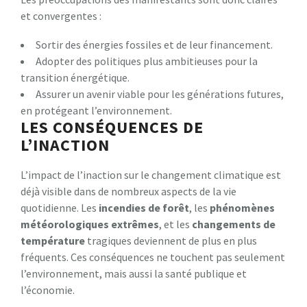
et convergentes :
Sortir des énergies fossiles et de leur financement.
Adopter des politiques plus ambitieuses pour la
transition énergétique.
Assurer un avenir viable pour les générations futures,
en protégeant l’environnement.
LES CONSÉQUENCES DE
L’INACTION
L’impact de l’inaction sur le changement climatique est
déjà visible dans de nombreux aspects de la vie
quotidienne. Les
i
n
c
e
n
d
i
e
s
d
e
f
o
r
ê
t
, les
p
h
é
n
o
m
è
n
e
s
m
é
t
é
o
r
o
l
o
g
i
q
u
e
s
e
x
t
r
ê
m
e
s
, et les
c
h
a
n
g
e
m
e
n
t
s
d
e
t
e
m
p
é
r
a
t
u
r
e
tragiques deviennent de plus en plus
fréquents. Ces conséquences ne touchent pas seulement
l’environnement, mais aussi la santé publique et
l’économie.