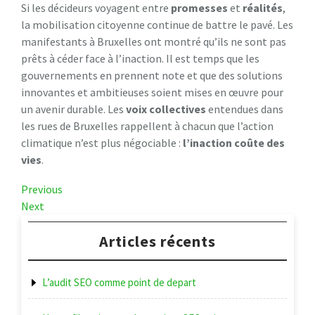
Si les décideurs voyagent entre
p
r
o
m
e
s
s
e
s
et
r
é
a
l
i
t
é
s
,
la mobilisation citoyenne continue de battre le pavé. Les
manifestants à Bruxelles ont montré qu’ils ne sont pas
prêts à céder face à l’inaction. Il est temps que les
gouvernements en prennent note et que des solutions
innovantes et ambitieuses soient mises en œuvre pour
un avenir durable. Les
v
o
i
x
c
o
l
l
e
c
t
i
v
e
s
entendues dans
les rues de Bruxelles rappellent à chacun que l’action
climatique n’est plus négociable :
l
’
i
n
a
c
t
i
o
n
c
o
û
t
e
d
e
s
v
i
e
s
.
Navigation
Previous
Previous
Post
Next
Next
de
Post
l’article
Articles récents
L’audit SEO comme point de depart