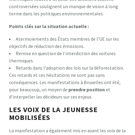
controversées soulignent un manque de vision à long
terme dans les politiques environnementales.
P
o
i
n
t
s
c
l
é
s
s
u
r
l
a
s
i
t
u
a
t
i
o
n
a
c
t
u
e
l
l
e
:
Atermoiements des États membres de l’UE sur les
objectifs de réduction des émissions.
Remise en question de l’interdiction des voitures
thermiques.
Retards dans l’adoption des lois sur la déforestation.
Ces retards et ces hésitations ne sont pas sans
conséquences. Les manifestations à Bruxelles ont été,
pour beaucoup, un moyen de
p
r
e
n
d
r
e
p
o
s
i
t
i
o
n
et
d’interpeller les décideurs sur ces enjeux.
LES VOIX DE LA JEUNESSE
MOBILISÉES
La manifestation a également mis en avant les voix de la