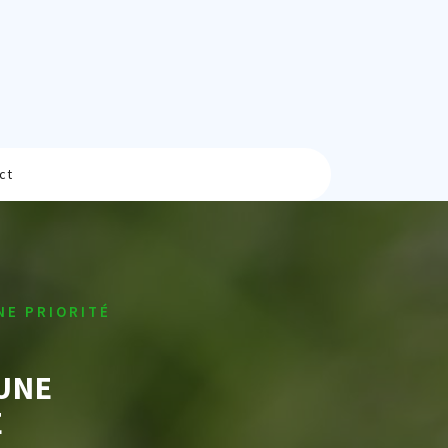
ct
NE PRIORITÉ
 UNE
E