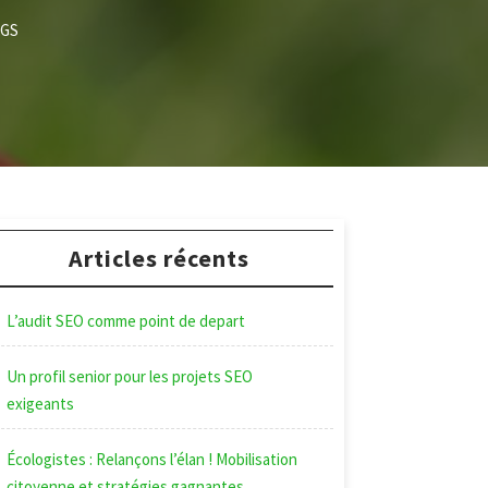
AGS
Articles récents
L’audit SEO comme point de depart
Un profil senior pour les projets SEO
exigeants
Écologistes : Relançons l’élan ! Mobilisation
citoyenne et stratégies gagnantes