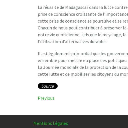
La réussite de Madagascar dans la lutte contre
prise de conscience croissante de l’importance
cette prise de conscience se poursuive et se renf
Chacun de nous peut contribuer à préserver la
notre vie quotidienne, tels que le recyclage, 
l’utilisation d’alternatives durables.
Il est également primordial que les gouvernem
ensemble pour mettre en place des politiques 
La Journée mondiale de la protection de la co
cette lutte et de mobiliser les citoyens du mon
Source
Navigation
Previous
Previous
Post
de
l’article
Mentions Légales