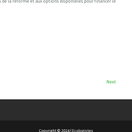
e la réforme et aux options disponibles pour financer le
Next
Next
Post
Copyright © 2024 | Ecologistes