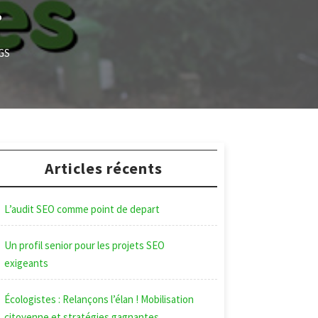
»
GS
Articles récents
L’audit SEO comme point de depart
Un profil senior pour les projets SEO
exigeants
Écologistes : Relançons l’élan ! Mobilisation
citoyenne et stratégies gagnantes