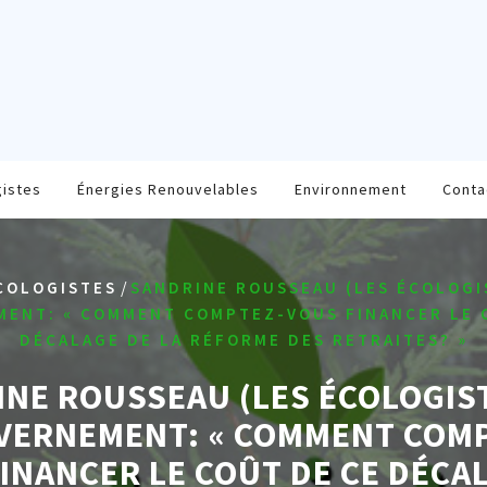
gistes
Énergies Renouvelables
Environnement
Conta
/
COLOGISTES
SANDRINE ROUSSEAU (LES ÉCOLOGI
ENT: « COMMENT COMPTEZ-VOUS FINANCER LE 
DÉCALAGE DE LA RÉFORME DES RETRAITES? »
NE ROUSSEAU (LES ÉCOLOGIS
VERNEMENT: « COMMENT COMP
INANCER LE COÛT DE CE DÉCA