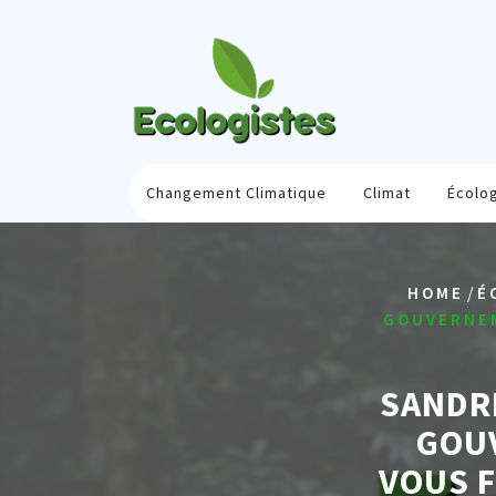
Skip
to
content
Changement Climatique
Climat
Écolo
/
HOME
É
GOUVERNEM
SANDRI
GOU
VOUS F