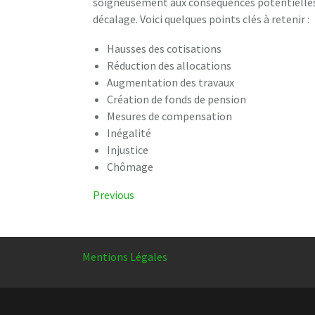
soigneusement aux conséquences potentielles d
décalage. Voici quelques points clés à retenir :
Hausses des cotisations
Réduction des allocations
Augmentation des travaux
Création de fonds de pension
Mesures de compensation
Inégalité
Injustice
Chômage
Navigation
Previous
Previous
Post
de
l’article
Mentions Légales