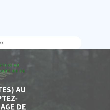
ct
STES) AU
COÛT DE CE
TES) AU
TEZ-
LAGE DE