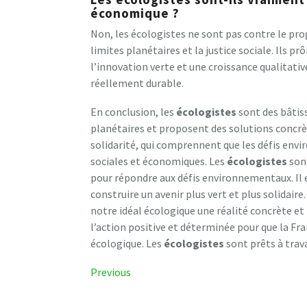
économique ?
Non, les écologistes ne sont pas contre le pro
limites planétaires et la justice sociale. Ils p
l’innovation verte et une croissance qualitat
réellement durable.
En conclusion, les
écologistes
sont des bâtis
planétaires et proposent des solutions concrète
solidarité, qui comprennent que les défis env
sociales et économiques. Les
écologistes
sont
pour répondre aux défis environnementaux. Il 
construire un avenir plus vert et plus solidai
notre idéal écologique une réalité concrète et 
l’action positive et déterminée pour que la Fra
écologique. Les
écologistes
sont prêts à trav
Navigation
Previous
Previous
Post
de