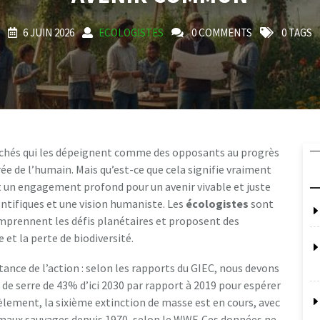
6 JUIN 2026
ECOLOGISTES
0 COMMENTS
0 TAGS
lichés qui les dépeignent comme des opposants au progrès
ée de l’humain. Mais qu’est-ce que cela signifie vraiment
ut un engagement profond pour un avenir vivable et juste
entifiques et une vision humaniste. Les
écologistes
sont
mprennent les défis planétaires et proposent des
 et la perte de biodiversité.
tance de l’action : selon les rapports du GIEC, nous devons
 de serre de 43% d’ici 2030 par rapport à 2019 pour espérer
lèlement, la sixième extinction de masse est en cours, avec
maux sauvages depuis 1970, selon le WWF. Ces données ne