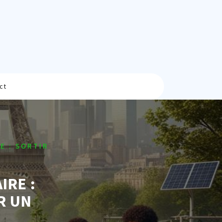
ct
E : SORTIR
IRE :
R UN