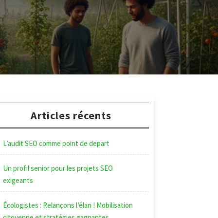
Articles récents
L’audit SEO comme point de depart
Un profil senior pour les projets SEO
exigeants
Écologistes : Relançons l’élan ! Mobilisation
citoyenne et stratégies gagnantes