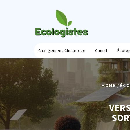
Skip
to
content
Changement Climatique
Climat
Écolo
/
HOME
ÉCO
VERS
SOR