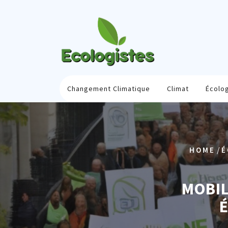
Skip
to
content
Changement Climatique
Climat
Écolo
/
HOME
É
MOBIL