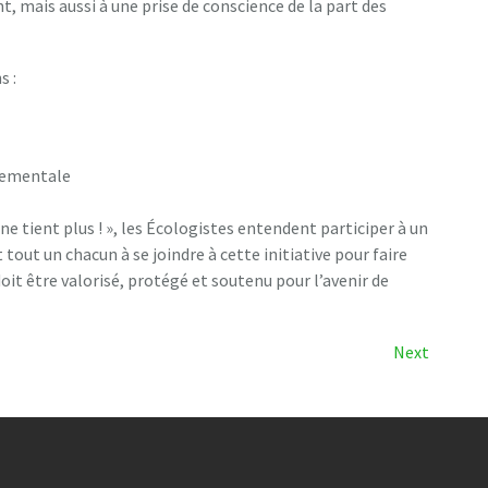
, mais aussi à une prise de conscience de la part des
s :
nnementale
e tient plus ! », les Écologistes entendent participer à un
tout un chacun à se joindre à cette initiative pour faire
doit être valorisé, protégé et soutenu pour l’avenir de
Next
Next
Post