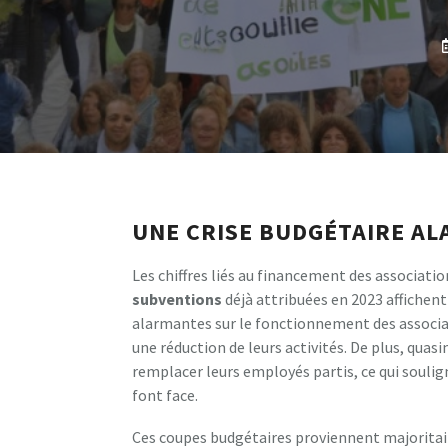
UNE CRISE BUDGÉTAIRE A
Les chiffres liés au financement des associati
s
u
b
v
e
n
t
i
o
n
s
déjà attribuées en 2023 affichent
alarmantes sur le fonctionnement des associa
une réduction de leurs activités. De plus, qua
remplacer leurs employés partis, ce qui soulig
font face.
Ces coupes budgétaires proviennent majoritaire