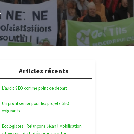
S
Articles récents
L’audit SEO comme point de depart
Un profil senior pour les projets SEO
exigeants
Écologistes : Relançons l’élan ! Mobilisation
citoyenne et stratégies gagnantes