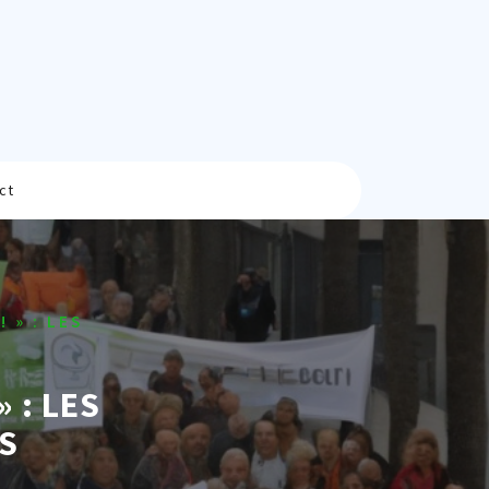
ct
 » : LES
 : LES
S