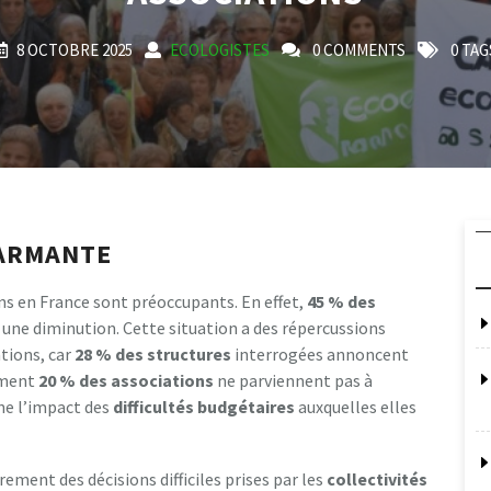
8 OCTOBRE 2025
ECOLOGISTES
0 COMMENTS
0 TAG
LARMANTE
ons en France sont préoccupants. En effet,
4
5
%
d
e
s
 une diminution. Cette situation a des répercussions
tions, car
2
8
%
d
e
s
s
t
r
u
c
t
u
r
e
s
interrogées annoncent
siment
2
0
%
d
e
s
a
s
s
o
c
i
a
t
i
o
n
s
ne parviennent pas à
ne l’impact des
d
i
f
i
c
u
l
t
é
s
b
u
d
g
é
t
a
i
r
e
s
auxquelles elles
ment des décisions difficiles prises par les
c
o
l
l
e
c
t
i
v
i
t
é
s