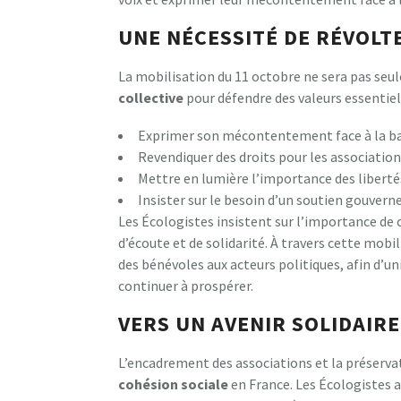
UNE NÉCESSITÉ DE RÉVOLT
La mobilisation du 11 octobre ne sera pas seu
c
o
l
l
e
c
t
i
v
e
pour défendre des valeurs essentiell
Exprimer son mécontentement face à la ba
Revendiquer des droits pour les associatio
Mettre en lumière l’importance des liberté
Insister sur le besoin d’un soutien gouvern
Les Écologistes insistent sur l’importance de c
d’écoute et de solidarité. À travers cette mobi
des bénévoles aux acteurs politiques, afin d’un
continuer à prospérer.
VERS UN AVENIR SOLIDAIRE
L’encadrement des associations et la préservat
c
o
h
é
s
i
o
n
s
o
c
i
a
l
e
en France. Les Écologistes 