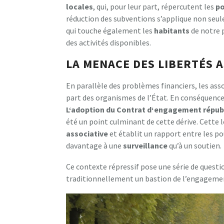
l
o
c
a
l
e
s
, qui, pour leur part, répercutent les
p
réduction des subventions s’applique non seul
qui touche également les
h
a
b
i
t
a
n
t
s
de notre p
des activités disponibles.
LA MENACE DES LIBERTÉS 
En parallèle des problèmes financiers, les as
part des organismes de l’État. En conséquence,
L
‘
a
d
o
p
t
i
o
n
d
u
C
o
n
t
r
a
t
d
‘
e
n
g
a
g
e
m
e
n
t
r
é
p
u
b
été un point culminant de cette dérive. Cette 
a
s
s
o
c
i
a
t
i
v
e
et établit un rapport entre les po
davantage à une
s
u
r
v
e
i
l
l
a
n
c
e
qu’à un soutien.
Ce contexte répressif pose une série de questio
traditionnellement un bastion de l’engagement