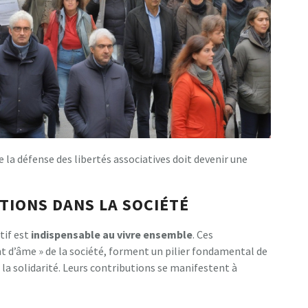
e la défense des libertés associatives doit devenir une
ATIONS DANS LA SOCIÉTÉ
tif est
i
n
d
i
s
p
e
n
s
a
b
l
e
a
u
v
i
v
r
e
e
n
s
e
m
b
l
e
. Ces
t d’âme » de la société, forment un pilier fondamental de
e la solidarité. Leurs contributions se manifestent à