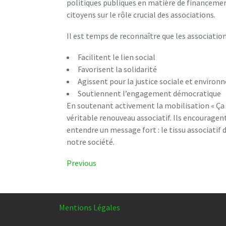
politiques publiques en matière de financement
citoyens sur le rôle crucial des associations.
Il est temps de reconnaître que les association
Facilitent le lien social
Favorisent la solidarité
Agissent pour la justice sociale et enviro
Soutiennent l’engagement démocratique
En soutenant activement la mobilisation « Ça n
véritable renouveau associatif. Ils encouragent 
entendre un message fort : le tissu associatif 
notre société.
Navigation
Previous
Previous
Post
de
l’article
Mentions Légales