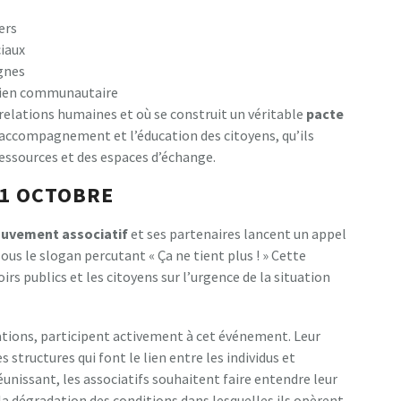
ers
ciaux
gnes
 lien communautaire
 relations humaines et où se construit un véritable
p
a
c
t
e
 l’accompagnement et l’éducation des citoyens, qu’ils
ressources et des espaces d’échange.
11 OCTOBRE
o
u
v
e
m
e
n
t
a
s
s
o
c
i
a
t
i
f
et ses partenaires lancent un appel
sous le slogan percutant « Ça ne tient plus ! » Cette
irs publics et les citoyens sur l’urgence de la situation
ations, participent activement à cet événement. Leur
structures qui font le lien entre les individus et
éunissant, les associatifs souhaitent faire entendre leur
a dégradation des conditions dans lesquelles ils opèrent.