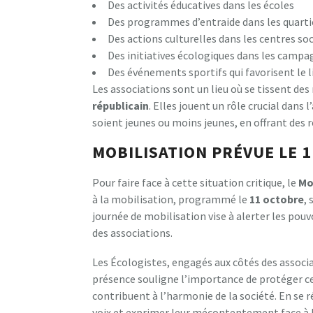
Des activités éducatives dans les écoles
Des programmes d’entraide dans les quarti
Des actions culturelles dans les centres so
Des initiatives écologiques dans les campa
Des événements sportifs qui favorisent le
Les associations sont un lieu où se tissent des
r
é
p
u
b
l
i
c
a
i
n
. Elles jouent un rôle crucial dans
soient jeunes ou moins jeunes, en offrant des 
MOBILISATION PRÉVUE LE 
Pour faire face à cette situation critique, le
M
à la mobilisation, programmé le
1
1
o
c
t
o
b
r
e
, 
journée de mobilisation vise à alerter les pouvo
des associations.
Les Écologistes, engagés aux côtés des associ
présence souligne l’importance de protéger ces 
contribuent à l’harmonie de la société. En se r
voix et exprimer leur mécontentement face à l