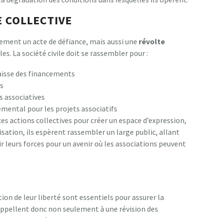
E COLLECTIVE
lement un acte de défiance, mais aussi une
r
é
v
o
l
t
e
es. La société civile doit se rassembler pour :
isse des financements
ns
s associatives
emental pour les projets associatifs
es actions collectives pour créer un espace d’expression,
lisation, ils espèrent rassembler un large public, allant
ir leurs forces pour un avenir où les associations peuvent
ion de leur liberté sont essentiels pour assurer la
appellent donc non seulement à une révision des