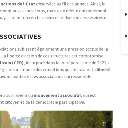
o
n
c
t
i
o
n
s
d
e
l
‘
É
t
a
t
observées au fil des années. Ainsi, la
ement aux associations, mais a un effet d’entraînement
ays, créant un cercle vicieux de réduction des services et
ASSOCIATIVES
sociations subissent également une pression accrue de la
 la liberté d’action de ces structures est compromise.
l
i
c
a
i
n
(
C
E
R
)
, incorporé dans la loi séparatisme de 2021, a
législation impose des conditions qui entravent la
l
i
b
e
r
t
é
uvoirs publics et les associations qui ressemble
ns sur l’avenir du
m
o
u
v
e
m
e
n
t
a
s
s
o
c
i
a
t
i
f
, qui est
 citoyen et de la démocratie participative.