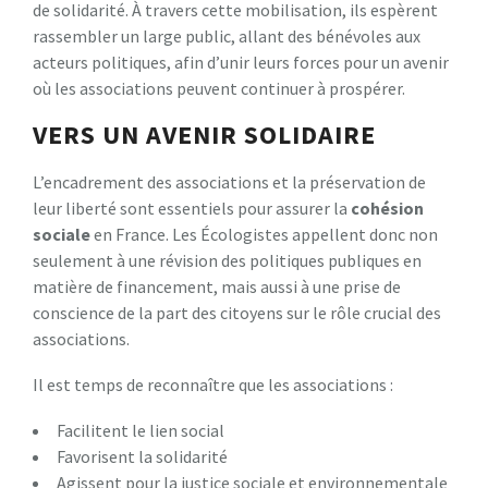
de solidarité. À travers cette mobilisation, ils espèrent
rassembler un large public, allant des bénévoles aux
acteurs politiques, afin d’unir leurs forces pour un avenir
où les associations peuvent continuer à prospérer.
VERS UN AVENIR SOLIDAIRE
L’encadrement des associations et la préservation de
leur liberté sont essentiels pour assurer la
c
o
h
é
s
i
o
n
s
o
c
i
a
l
e
en France. Les Écologistes appellent donc non
seulement à une révision des politiques publiques en
matière de financement, mais aussi à une prise de
conscience de la part des citoyens sur le rôle crucial des
associations.
Il est temps de reconnaître que les associations :
Facilitent le lien social
Favorisent la solidarité
Agissent pour la justice sociale et environnementale