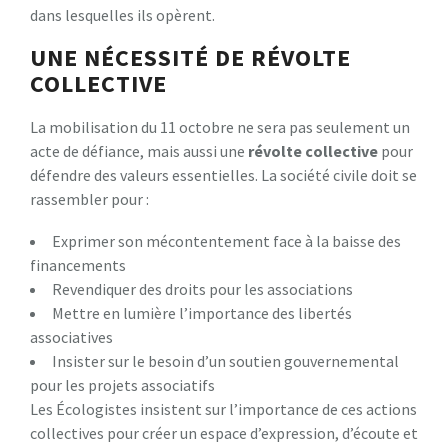
dans lesquelles ils opèrent.
UNE NÉCESSITÉ DE RÉVOLTE
COLLECTIVE
La mobilisation du 11 octobre ne sera pas seulement un
acte de défiance, mais aussi une
r
é
v
o
l
t
e
c
o
l
l
e
c
t
i
v
e
pour
défendre des valeurs essentielles. La société civile doit se
rassembler pour :
Exprimer son mécontentement face à la baisse des
financements
Revendiquer des droits pour les associations
Mettre en lumière l’importance des libertés
associatives
Insister sur le besoin d’un soutien gouvernemental
pour les projets associatifs
Les Écologistes insistent sur l’importance de ces actions
collectives pour créer un espace d’expression, d’écoute et