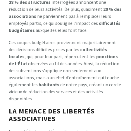
2
8
%
d
e
s
s
t
r
u
c
t
u
r
e
s
interrogées annoncent une
réduction de leurs activités. De plus, quasiment
2
0
%
d
e
s
a
s
s
o
c
i
a
t
i
o
n
s
ne parviennent pas à remplacer leurs
employés partis, ce qui souligne l’impact des
d
i
f
i
c
u
l
t
é
s
b
u
d
g
é
t
a
i
r
e
s
auxquelles elles font face.
Ces coupes budgétaires proviennent majoritairement
des décisions difficiles prises par les
c
o
l
l
e
c
t
i
v
i
t
é
s
l
o
c
a
l
e
s
, qui, pour leur part, répercutent les
p
o
n
c
t
i
o
n
s
d
e
l
‘
É
t
a
t
observées au fil des années. Ainsi, la réduction
des subventions s’applique non seulement aux
associations, mais a un effet d’entraînement qui touche
également les
h
a
b
i
t
a
n
t
s
de notre pays, créant un cercle
vicieux de réduction des services et des activités
disponibles.
LA MENACE DES LIBERTÉS
ASSOCIATIVES