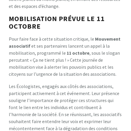
et des espaces d’échange.
MOBILISATION PRÉVUE LE 11
OCTOBRE
Pour faire face à cette situation critique, le
M
o
u
v
e
m
e
n
t
a
s
s
o
c
i
a
t
i
f
et ses partenaires lancent un appel à la
mobilisation, programmé le
1
1
o
c
t
o
b
r
e
, sous le slogan
percutant « Ça ne tient plus ! » Cette journée de
mobilisation vise à alerter les pouvoirs publics et les
citoyens sur l’urgence de la situation des associations.
Les Écologistes, engagés aux côtés des associations,
participent activement à cet événement. Leur présence
souligne l’importance de protéger ces structures qui
font le lien entre les individus et contribuent à
l’harmonie de la société. En se réunissant, les associatifs
souhaitent faire entendre leur voix et exprimer leur
mécontentement face à la dégradation des conditions