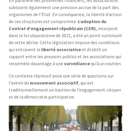
En parallèle des problèmes financiers, les associations
subissent également une pression accrue de la part des
organismes de l’État. En conséquence, la liberté d’action
de ces structures est compromise.
L
‘
a
d
o
p
t
i
o
n
d
u
C
o
n
t
r
a
t
d
‘
e
n
g
a
g
e
m
e
n
t
r
é
p
u
b
l
i
c
a
i
n
(
C
E
R
)
, incorporé
dans la loi séparatisme de 2021, a été un point culminant
de cette dérive. Cette législation impose des conditions
qui entravent la
l
i
b
e
r
t
é
a
s
s
o
c
i
a
t
i
v
e
et établit un
rapport entre les pouvoirs publics et les associations qui
ressemble davantage à une
s
u
r
v
e
i
l
l
a
n
c
e
qu’à un soutien.
Ce contexte répressif pose une série de questions sur
l’avenir du
m
o
u
v
e
m
e
n
t
a
s
s
o
c
i
a
t
i
f
, qui est
traditionnellement un bastion de l’engagement citoyen
et de la démocratie participative.