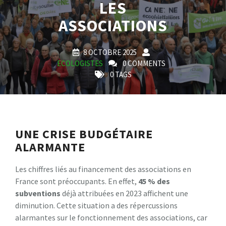
LES
ASSOCIATIONS
8 OCTOBRE 2025
ECOLOGISTES
0 COMMENTS
0 TAGS
UNE CRISE BUDGÉTAIRE
ALARMANTE
Les chiffres liés au financement des associations en
France sont préoccupants. En effet,
4
5
%
d
e
s
s
u
b
v
e
n
t
i
o
n
s
déjà attribuées en 2023 affichent une
diminution. Cette situation a des répercussions
alarmantes sur le fonctionnement des associations, car