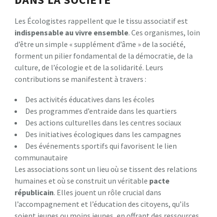
Les Écologistes rappellent que le tissu associatif est
i
n
d
i
s
p
e
n
s
a
b
l
e
a
u
v
i
v
r
e
e
n
s
e
m
b
l
e
. Ces organismes, loin
d’être un simple « supplément d’âme » de la société,
forment un pilier fondamental de la démocratie, de la
culture, de l’écologie et de la solidarité. Leurs
contributions se manifestent à travers :
Des activités éducatives dans les écoles
Des programmes d’entraide dans les quartiers
Des actions culturelles dans les centres sociaux
Des initiatives écologiques dans les campagnes
Des événements sportifs qui favorisent le lien
communautaire
Les associations sont un lieu où se tissent des relations
humaines et où se construit un véritable
p
a
c
t
e
r
é
p
u
b
l
i
c
a
i
n
. Elles jouent un rôle crucial dans
l’accompagnement et l’éducation des citoyens, qu’ils
soient jeunes ou moins jeunes, en offrant des ressources