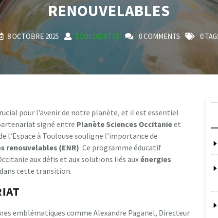
RENOUVELABLES
8 OCTOBRE 2025
ECOLOGISTES
0 COMMENTS
0 TAG
cial pour l’avenir de notre planète, et il est essentiel
partenariat signé entre
P
l
a
n
è
t
e
S
c
i
e
n
c
e
s
O
c
c
i
t
a
n
i
e
et
 de l’Espace à Toulouse souligne l’importance de
e
s
r
e
n
o
u
v
e
l
a
b
l
e
s
(
E
N
R
)
. Ce programme éducatif
Occitanie aux défis et aux solutions liés aux
é
n
e
r
g
i
e
s
 dans cette transition.
IAT
igures emblématiques comme Alexandre Paganel, Directeur