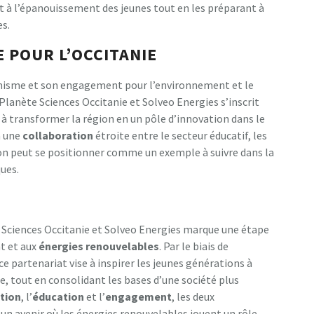
t à l’épanouissement des jeunes tout en les préparant à
es.
E POUR L’OCCITANIE
amisme et son engagement pour l’environnement et le
lanète Sciences Occitanie et Solveo Energies s’inscrit
nt à transformer la région en un pôle d’innovation dans le
à une
c
o
l
l
a
b
o
r
a
t
i
o
n
étroite entre le secteur éducatif, les
égion peut se positionner comme un exemple à suivre dans la
ques.
 Sciences Occitanie et Solveo Energies marque une étape
t et aux
é
n
e
r
g
i
e
s
r
e
n
o
u
v
e
l
a
b
l
e
s
. Par le biais de
 partenariat vise à inspirer les jeunes générations à
e, tout en consolidant les bases d’une société plus
t
i
o
n
, l’
é
d
u
c
a
t
i
o
n
et l’
e
n
g
a
g
e
m
e
n
t
, les deux
 un avenir où les énergies renouvelables jouent un rôle