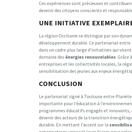
Ces expériences sont précieuses et contribuen
devenir des citoyens conscients et responsabl
UNE INITIATIVE EXEMPLAIR
La région Occitanie se distingue par son dyn
développement durable. Ce partenariat entre P
dans un cadre plus large d’initiatives qui vise
domaine des
é
n
e
r
g
i
e
s
r
e
n
o
u
v
e
l
a
b
l
e
s
. Grâce 
entreprises et les collectivités locales, la r
sensibilisation des jeunes aux enjeux énergéti
CONCLUSION
Le partenariat signé à Toulouse entre Planète
importante pour l’éducation à l’environnemen
programmes éducatifs engagés et innovants, ce
devenir des acteurs de la transition énergétiqu
durable. En mettant l’accent sur la
s
e
n
s
i
b
i
l
i
s
a
organisations unissent leurs forces pour créer