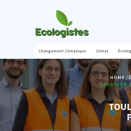
Skip
to
content
Changement Climatique
Climat
Écolo
/
HOME
NOVATEUR P
TOUL