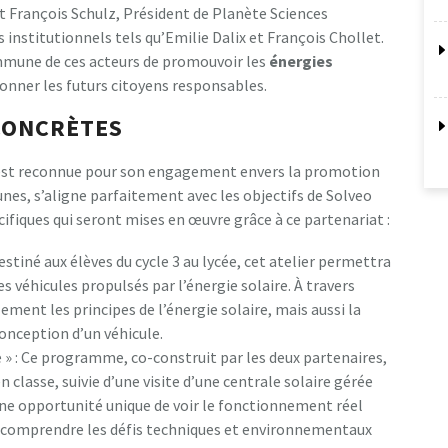
t François Schulz, Président de Planète Sciences
nstitutionnels tels qu’Emilie Dalix et François Chollet.
mune de ces acteurs de promouvoir les
é
n
e
r
g
i
e
s
çonner les futurs citoyens responsables.
CONCRÈTES
i est reconnue pour son engagement envers la promotion
nes, s’aligne parfaitement avec les objectifs de Solveo
cifiques qui seront mises en œuvre grâce à ce partenariat :
Destiné aux élèves du cycle 3 au lycée, cet atelier permettra
s véhicules propulsés par l’énergie solaire. À travers
ement les principes de l’énergie solaire, mais aussi la
onception d’un véhicule.
 » : Ce programme, co-construit par les deux partenaires,
classe, suivie d’une visite d’une centrale solaire gérée
une opportunité unique de voir le fonctionnement réel
x comprendre les défis techniques et environnementaux