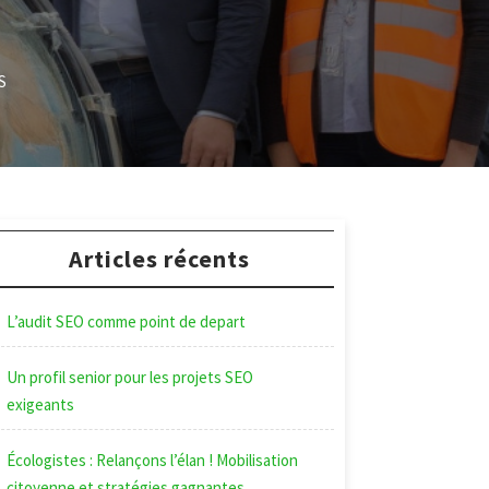
S
Articles récents
L’audit SEO comme point de depart
Un profil senior pour les projets SEO
exigeants
Écologistes : Relançons l’élan ! Mobilisation
citoyenne et stratégies gagnantes