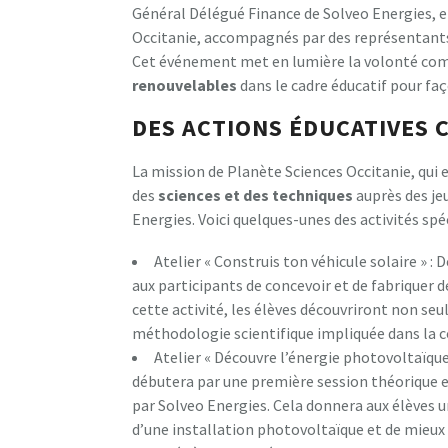
Général Délégué Finance de Solveo Energies, e
Occitanie, accompagnés par des représentants i
Cet événement met en lumière la volonté com
r
e
n
o
u
v
e
l
a
b
l
e
s
dans le cadre éducatif pour fa
DES ACTIONS ÉDUCATIVES 
La mission de Planète Sciences Occitanie, qu
des
s
c
i
e
n
c
e
s
e
t
d
e
s
t
e
c
h
n
i
q
u
e
s
auprès des jeu
Energies. Voici quelques-unes des activités spé
Atelier « Construis ton véhicule solaire » : 
aux participants de concevoir et de fabriquer de
cette activité, les élèves découvriront non seul
méthodologie scientifique impliquée dans la c
Atelier « Découvre l’énergie photovoltaïque
débutera par une première session théorique en 
par Solveo Energies. Cela donnera aux élèves 
d’une installation photovoltaïque et de mieu