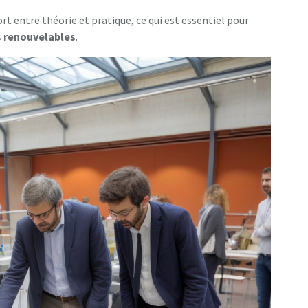
rt entre théorie et pratique, ce qui est essentiel pour
s
r
e
n
o
u
v
e
l
a
b
l
e
s
.