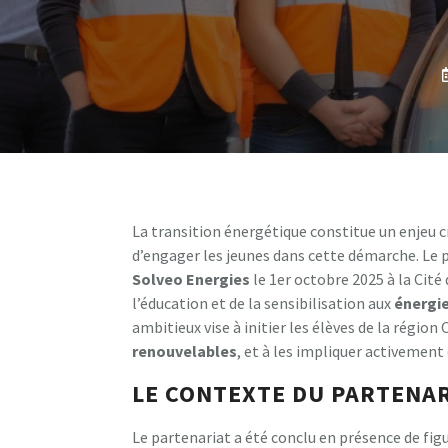
La transition énergétique constitue un enjeu cru
d’engager les jeunes dans cette démarche. Le 
S
o
l
v
e
o
E
n
e
r
g
i
e
s
le 1er octobre 2025 à la Cité
l’éducation et de la sensibilisation aux
é
n
e
r
g
i
ambitieux vise à initier les élèves de la région 
r
e
n
o
u
v
e
l
a
b
l
e
s
, et à les impliquer activement
LE CONTEXTE DU PARTENAR
Le partenariat a été conclu en présence de f