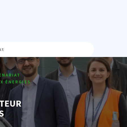
ct
ENARIAT
UX ÉNERGIES
ATEUR
S