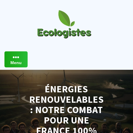
Skip
to
content
Menu
ÉNERGIES
RENOUVELABLES
: NOTRE COMBAT
POUR UNE
FRANCE 100%