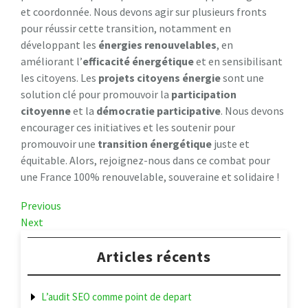
et coordonnée. Nous devons agir sur plusieurs fronts
pour réussir cette transition, notamment en
développant les
énergies renouvelables
, en
améliorant l’
efficacité énergétique
et en sensibilisant
les citoyens. Les
projets citoyens énergie
sont une
solution clé pour promouvoir la
participation
citoyenne
et la
démocratie participative
. Nous devons
encourager ces initiatives et les soutenir pour
promouvoir une
transition énergétique
juste et
équitable. Alors, rejoignez-nous dans ce combat pour
une France 100% renouvelable, souveraine et solidaire !
Navigation
Previous
Previous
Post
Next
Next
de
Post
l’article
Articles récents
L’audit SEO comme point de depart