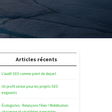
Articles récents
L’audit SEO comme point de depart
Un profil senior pour les projets SEO
exigeants
Écologistes : Relançons l’élan ! Mobilisation
citoyenne et stratégies gagnantes