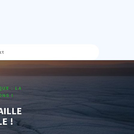
ct
UE : LA
ONS !
AILLE
E !