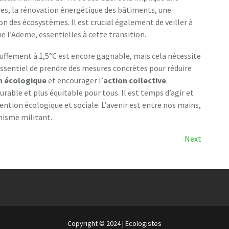
es, la rénovation énergétique des bâtiments, une
on des écosystèmes. Il est crucial également de veiller à
e l’Ademe, essentielles à cette transition.
hauffement à 1,5°C est encore gagnable, mais cela nécessite
t essentiel de prendre des mesures concrètes pour réduire
on écologique
et encourager l’
action collective
.
rable et plus équitable pour tous. Il est temps d’agir et
ention écologique et sociale. L’avenir est entre nos mains,
imisme militant.
Next
Next
Post
Copyright © 2024 | Ecologistes