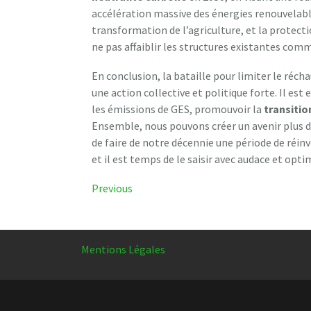
accélération massive des énergies renouvelabl
transformation de l’agriculture, et la protecti
ne pas affaiblir les structures existantes comm
En conclusion, la bataille pour limiter le réc
une action collective et politique forte. Il es
les émissions de GES, promouvoir la
transiti
Ensemble, nous pouvons créer un avenir plus du
de faire de notre décennie une période de réinv
et il est temps de le saisir avec audace et opt
Navigation
Previous
Previous
Post
de
l’article
Mentions Légales