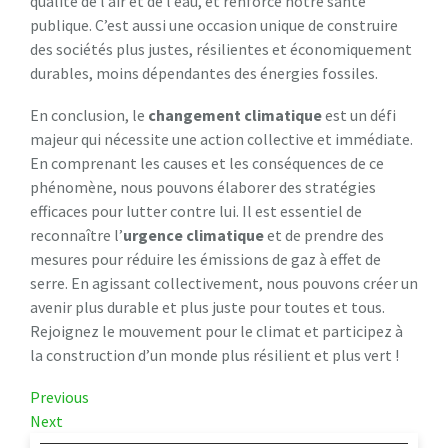
qualité de l’air et de l’eau, et renforce notre santé
publique. C’est aussi une occasion unique de construire
des sociétés plus justes, résilientes et économiquement
durables, moins dépendantes des énergies fossiles.
En conclusion, le
changement climatique
est un défi
majeur qui nécessite une action collective et immédiate.
En comprenant les causes et les conséquences de ce
phénomène, nous pouvons élaborer des stratégies
efficaces pour lutter contre lui. Il est essentiel de
reconnaître l’
urgence climatique
et de prendre des
mesures pour réduire les émissions de gaz à effet de
serre. En agissant collectivement, nous pouvons créer un
avenir plus durable et plus juste pour toutes et tous.
Rejoignez le mouvement pour le climat et participez à
la construction d’un monde plus résilient et plus vert !
Navigation
Previous
Previous
Post
Next
Next
de
Post