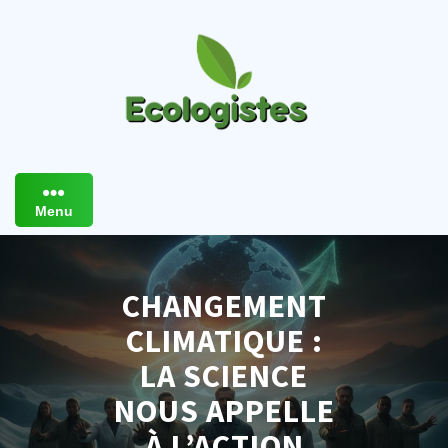
Skip
to
content
Menu
CHANGEMENT
CLIMATIQUE :
LA SCIENCE
NOUS APPELLE
À L’ACTION