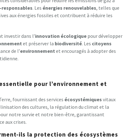
ités considérables pour réduire les émissions de gaz à
-responsables
. Les
énergies renouvelables
, telles que
ives aux énergies fossiles et contribuent à réduire les
t investir dans l’
innovation écologique
pour développer
ronnement
et préserver la
biodiversité
. Les
citoyens
ance de l’
environnement
et encouragés à adopter des
tidienne.
 essentielle pour l’environnement et
Terre, fournissant des services
écosystémiques
vitaux
llinisation des cultures, la régulation du climat et la
 pour notre survie et notre bien-être, garantissant
ce aux crises.
rment-ils la protection des écosystèmes