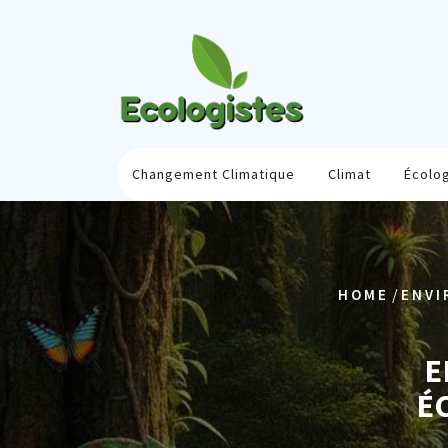
Skip
to
content
Changement Climatique
Climat
Écolo
/
HOME
ENVI
E
É