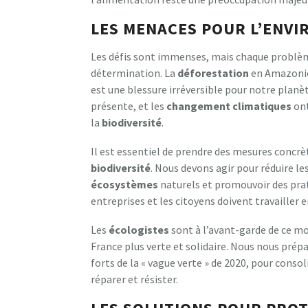
LES MENACES POUR L’ENV
Les défis sont immenses, mais chaque problème
détermination. La
déforestation
en Amazonie 
est une blessure irréversible pour notre planè
présente, et les
changement climatiques
ont
la
biodiversité
.
Il est essentiel de prendre des mesures concr
biodiversité
. Nous devons agir pour réduire le
écosystèmes
naturels et promouvoir des pra
entreprises et les citoyens doivent travailler 
Les
écologistes
sont à l’avant-garde de ce m
France plus verte et solidaire. Nous nous prép
forts de la « vague verte » de 2020, pour conso
réparer et résister.