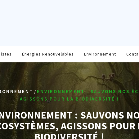
gistes
Énergies Renouvelables
Environnement
Conta
/
RONNEMENT
ENVIRONNEMENT : SAUVONS NOS É
AGISSONS POUR LA BIODIVERSITÉ !
NVIRONNEMENT : SAUVONS N
COSYSTÈMES, AGISSONS POUR 
BIODIVERSITÉ !