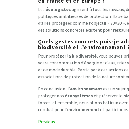
en France et en Europe ?
Les
écologistes
agissent à tous les niveaux, d
politiques ambitieuses de protection. Ils se ba
d’aires protégées comme l’objectif « 30×30 », 
des solutions concrètes existent pour restaur
Quels gestes concrets puis-je ad
biodiversité et l’environnement 
Pour protéger la
biodiversité
, vous pouvez pr
votre consommation d’énergie et d’eau, trier vo
et de mode durable. Participer à des actions d
associations de protection de la nature sont a
En conclusion, l’
environnement
est un sujet q
protéger nos
écosystèmes
et préserver la
bi
forces, et ensemble, nous allons bâtir un aven
combat pour l’
environnement
et participons
Navigation
Previous
Previous
Post