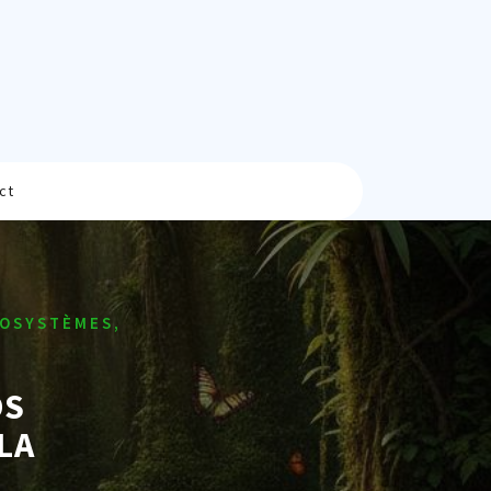
ct
COSYSTÈMES,
OS
LA