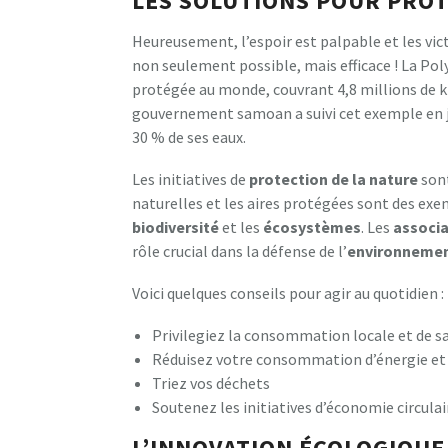
LES SOLUTIONS POUR PRO
Heureusement, l’espoir est palpable et les vic
non seulement possible, mais efficace ! La Poly
protégée au monde, couvrant 4,8 millions de km
gouvernement samoan a suivi cet exemple en j
30 % de ses eaux.
Les initiatives de
protection de la nature
sont
naturelles et les aires protégées sont des ex
biodiversité
et les
écosystèmes
. Les
associa
rôle crucial dans la défense de l’
environneme
Voici quelques conseils pour agir au quotidien :
Privilegiez la consommation locale et de s
Réduisez votre consommation d’énergie et 
Triez vos déchets
Soutenez les initiatives d’économie circula
L’INNOVATION ÉCOLOGIQUE