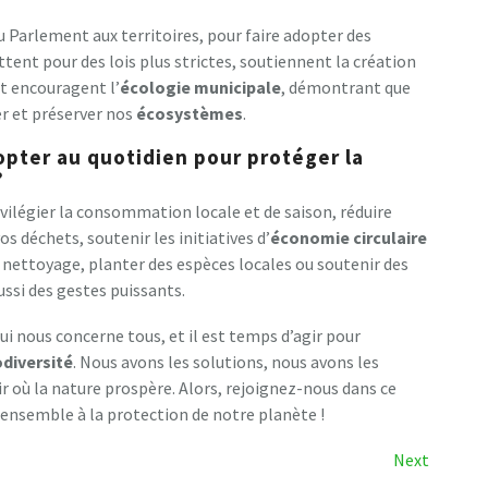
u Parlement aux territoires, pour faire adopter des
ttent pour des lois plus strictes, soutiennent la création
et encouragent l’
écologie municipale
, démontrant que
er et préserver nos
écosystèmes
.
opter au quotidien pour protéger la
?
ivilégier la consommation locale et de saison, réduire
s déchets, soutenir les initiatives d’
économie circulaire
e nettoyage, planter des espèces locales ou soutenir des
ussi des gestes puissants.
ui nous concerne tous, et il est temps d’agir pour
odiversité
. Nous avons les solutions, nous avons les
ir où la nature prospère. Alors, rejoignez-nous dans ce
 ensemble à la protection de notre planète !
Next
Next
Post