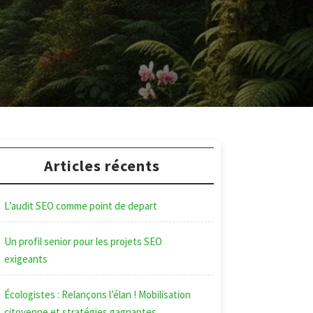
Articles récents
L’audit SEO comme point de depart
Un profil senior pour les projets SEO
exigeants
Écologistes : Relançons l’élan ! Mobilisation
citoyenne et stratégies gagnantes