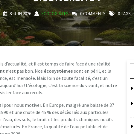
8 JUIN 2026
ECOLOGISTES
0 COMMENTS
0 TAGS
s d’actualité, et il est temps de faire face à une réalité
nt
n’est pas bon. Nos
écosystèmes
sont en péril, et la
ce, est menacée. Mais loin de toute fatalité, c’est un
ujourd’hui ! L’écologie, c’est la science du vivant, et notre
sister face aux reculs.
ssi pour nous motiver. En Europe, malgré une baisse de 37
1990 et une chute de 45 % des décès liés aux particules
e l’eau, des sols, le bruit et les produits chimiques nocifs
maturés. En France, la qualité de l’eau potable et de
re en 2026.