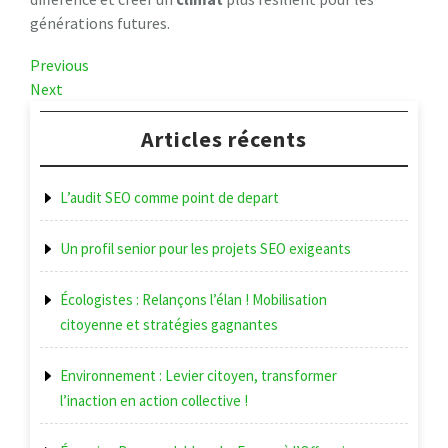
générations futures.
Navigation
Previous
Previous
Post
Next
Next
de
Post
l’article
Articles récents
L’audit SEO comme point de depart
Un profil senior pour les projets SEO exigeants
Écologistes : Relançons l’élan ! Mobilisation
citoyenne et stratégies gagnantes
Environnement : Levier citoyen, transformer
l’inaction en action collective !