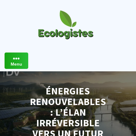
Skip
to
content
Menu
ÉNERGIES
RENOUVELABLES
: L’ÉLAN
IRRÉVERSIBLE
VERS UN FUTUR