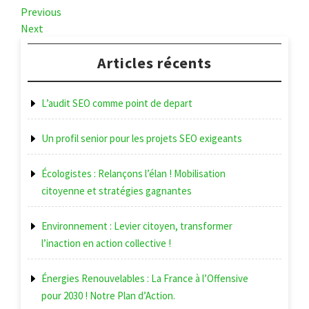
Navigation
Previous
Previous
Post
Next
Next
de
Post
l’article
Articles récents
L’audit SEO comme point de depart
Un profil senior pour les projets SEO exigeants
Écologistes : Relançons l’élan ! Mobilisation
citoyenne et stratégies gagnantes
Environnement : Levier citoyen, transformer
l’inaction en action collective !
Énergies Renouvelables : La France à l’Offensive
pour 2030 ! Notre Plan d’Action.