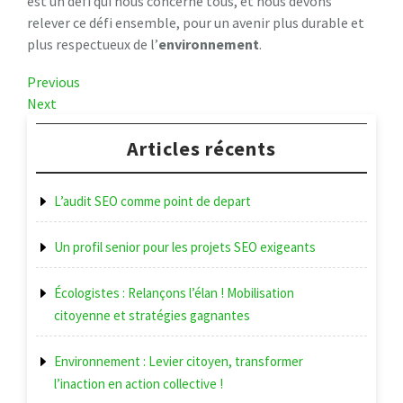
est un défi qui nous concerne tous, et nous devons
relever ce défi ensemble, pour un avenir plus durable et
plus respectueux de l’
environnement
.
Navigation
Previous
Previous
Post
Next
Next
de
Post
l’article
Articles récents
L’audit SEO comme point de depart
Un profil senior pour les projets SEO exigeants
Écologistes : Relançons l’élan ! Mobilisation
citoyenne et stratégies gagnantes
Environnement : Levier citoyen, transformer
l’inaction en action collective !