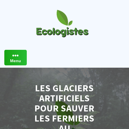
Skip
to
content
Menu
LES GLACIERS
ARTIFICIELS
POUR SAUVER
LES FERMIERS
AU