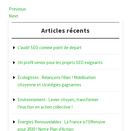
Navigation
Previous
Previous
Post
Next
Next
de
Post
l’article
Articles récents
L’audit SEO comme point de depart
Un profil senior pour les projets SEO exigeants
Écologistes : Relançons l’élan ! Mobilisation
citoyenne et stratégies gagnantes
Environnement : Levier citoyen, transformer
l’inaction en action collective !
Énergies Renouvelables : La France à l’Offensive
pour 2030 ! Notre Plan d’Action.