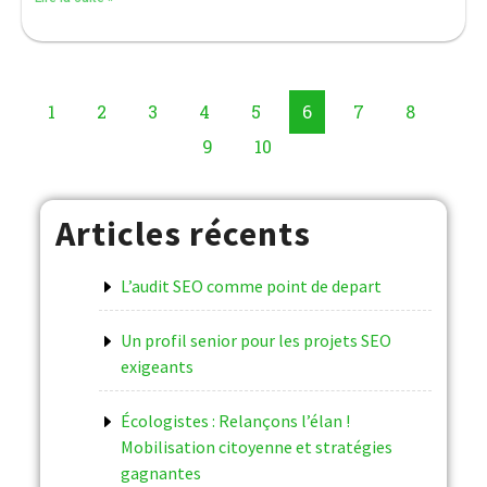
1
2
3
4
5
6
7
8
9
10
Articles récents
L’audit SEO comme point de depart
Un profil senior pour les projets SEO
exigeants
Écologistes : Relançons l’élan !
Mobilisation citoyenne et stratégies
gagnantes