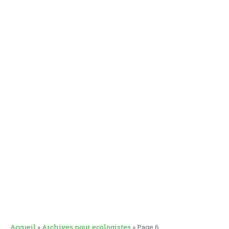
Accueil
»
Archives pour ecologistes
»
Page 6