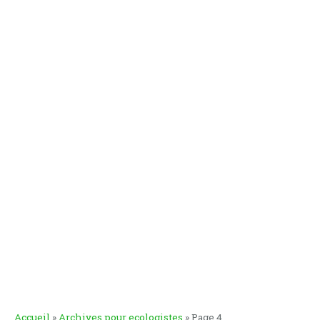
Accueil
»
Archives pour ecologistes
»
Page 4