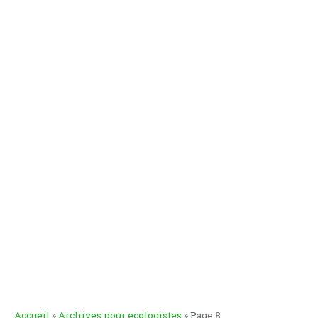
Accueil
»
Archives pour ecologistes
»
Page 8