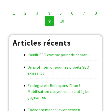
1
2
3
4
5
6
7
8
9
10
Articles récents
L’audit SEO comme point de depart
Un profil senior pour les projets SEO
exigeants
Écologistes : Relançons l’élan !
Mobilisation citoyenne et stratégies
gagnantes
Environnement : Levier citoyen,