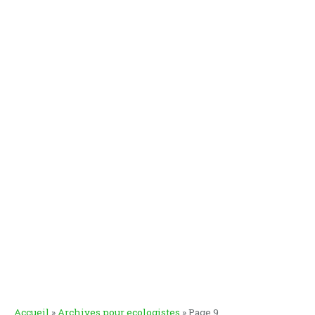
Accueil
»
Archives pour ecologistes
»
Page 9